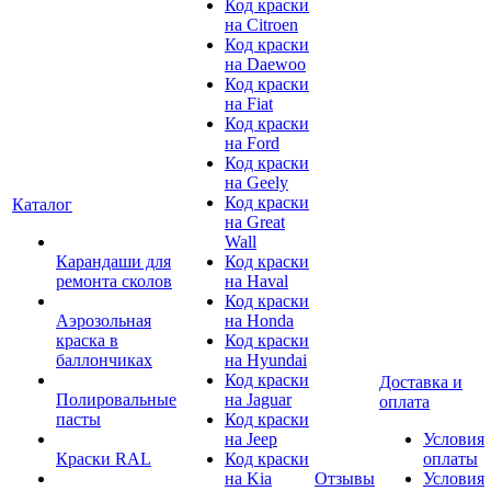
Код краски
на Citroen
Код краски
на Daewoo
Код краски
на Fiat
Код краски
на Ford
Код краски
на Geely
Код краски
Каталог
на Great
Wall
Карандаши для
Код краски
ремонта сколов
на Haval
Код краски
Аэрозольная
на Honda
краска в
Код краски
баллончиках
на Hyundai
Код краски
Доставка и
Полировальные
на Jaguar
оплата
пасты
Код краски
на Jeep
Условия
Краски RAL
Код краски
оплаты
на Kia
Отзывы
Условия