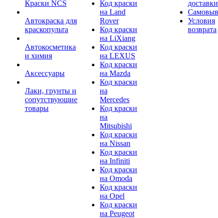
Краски NCS
Код краски
доставки
на Land
Самовыв
Автокраска для
Rover
Условия
краскопульта
Код краски
возврата
на LiXiang
Автокосметика
Код краски
и химия
на LEXUS
Код краски
Аксессуары
на Mazda
Код краски
Лаки, грунты и
на
сопутствующие
Mercedes
товары
Код краски
на
Mitsubishi
Код краски
на Nissan
Код краски
на Infiniti
Код краски
на Omoda
Код краски
на Opel
Код краски
на Peugeot