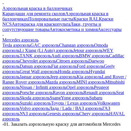
-
Аэрозольная краска в баллончиках
Карандаши для ремонта сколов
Аэрозольная краска в
баллончиках
Полировальные пасты
Краски RAL
Краски
NCS
Автокраска для краскопульта
Лаки, грунты и
сопутствующие товары
Автокосметика и химия
Аксессуары
-
Mercedes аэрозоль
Tesla аэрозоль
GAC аэрозоль
Changan аэрозоль
Omoda
аэрозоль
Li Xiang (Li Auto) аэрозоль
Jetour аэрозоль
WEY
аэрозоль
TANK аэрозоль
Audi аэрозоль
BMW аэрозоль
Cadillac
аэрозоль
Chevrolet аэрозоль
Citroen аэрозоль
Daewoo
аэрозоль
Datsun аэрозоль
Fiat аэрозоль
Ford аэрозоль
Geely
аэрозоль
Great Wall аэрозоль
Honda аэрозоль
Hyundai
аэрозоль
Jaguar аэрозоль
Jeep аэрозоль
Kia аэрозоль
Land Rover /
Range Rover аэрозоль
Mazda аэрозоль
MINI аэрозоль
Mitsubishi
аэрозоль
Nissan / Infiniti аэрозоль
Opel аэрозоль
Peugeot
аэрозоль
Porsche аэрозоль
Ravon аэрозоль
Renault аэрозоль
Seat
аэрозоль
Skoda аэрозоль
SsangYong аэрозоль
Subaru
аэрозоль
Suzuki аэрозоль
Toyota / Lexus аэрозоль
Volkswagen
аэрозоль
Volvo аэрозоль
Лада / Lada / ВАЗ аэрозоль
ГАЗ
аэрозоль
УАЗ аэрозоль
Genesis аэрозоль
Chery аэрозоль
HAVAL
аэрозоль
-
01. Заказать аэрозольную краску для автомобиля Mercedes