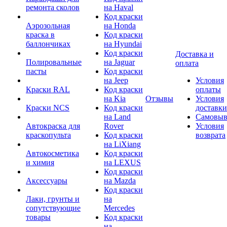
ремонта сколов
на Haval
Код краски
Аэрозольная
на Honda
краска в
Код краски
баллончиках
на Hyundai
Код краски
Доставка и
Полировальные
на Jaguar
оплата
пасты
Код краски
на Jeep
Условия
Краски RAL
Код краски
оплаты
на Kia
Отзывы
Условия
Краски NCS
Код краски
доставки
на Land
Самовыв
Автокраска для
Rover
Условия
краскопульта
Код краски
возврата
на LiXiang
Автокосметика
Код краски
и химия
на LEXUS
Код краски
Аксессуары
на Mazda
Код краски
Лаки, грунты и
на
сопутствующие
Mercedes
товары
Код краски
на