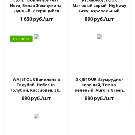
083 JETOUR White Pearl
KY, GRA06 JETOUR
Nova, Белая Жемчужина,
Матовый серый, Highway
Лунный, Искрящийся
Grey. Аэрозольный
Белый Теплый
баллон.
1 650
руб.
/шт
890
руб.
/шт
Перламутр.
Аэрозольные баллоны.
НОВИНКА
WA JETOUR Ванильный
SK JETOUR Изумрудно-
Голубой, Небесно-
зеленый, Темно-
голубой, Кассиопея, Sky,
зеленый, Aurora Green.
Vanilla, Light Blue,
Аэрозольный баллон.
890
руб.
/шт
890
руб.
/шт
Аэрозольный баллон.