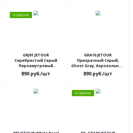
НОВИНКА
GRJ01 JETOUR
GRA10 JETOUR
Серебристый Серый
Призрачный Серый,
Перламутровый
Ghost Gray, Аэрозольный
Металлик, Snow Silver.
баллон.
890
руб.
/шт
890
руб.
/шт
Аэрозольный баллон.
НОВИНКА