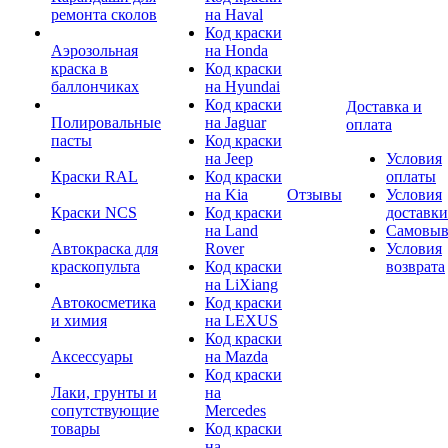
ремонта сколов
на Haval
Код краски
Аэрозольная
на Honda
краска в
Код краски
баллончиках
на Hyundai
Код краски
Доставка и
Полировальные
на Jaguar
оплата
пасты
Код краски
на Jeep
Условия
Краски RAL
Код краски
оплаты
на Kia
Отзывы
Условия
Краски NCS
Код краски
доставки
на Land
Самовыв
Автокраска для
Rover
Условия
краскопульта
Код краски
возврата
на LiXiang
Автокосметика
Код краски
и химия
на LEXUS
Код краски
Аксессуары
на Mazda
Код краски
Лаки, грунты и
на
сопутствующие
Mercedes
товары
Код краски
на