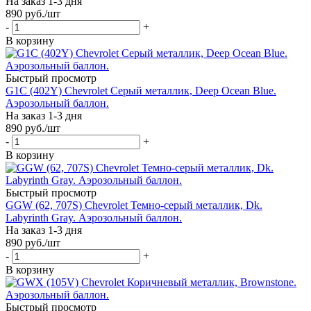
На заказ 1-3 дня
890
руб.
/шт
-
+
В корзину
Быстрый просмотр
G1C (402Y) Chevrolet Серый металлик, Deep Ocean Blue.
Аэрозольный баллон.
На заказ 1-3 дня
890
руб.
/шт
-
+
В корзину
Быстрый просмотр
GGW (62, 707S) Chevrolet Темно-серый металлик, Dk.
Labyrinth Gray. Аэрозольный баллон.
На заказ 1-3 дня
890
руб.
/шт
-
+
В корзину
Быстрый просмотр