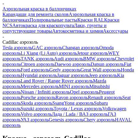
-
Аэрозольная краска в баллончиках
Карандаши для ремонта сколов
Аэрозольная краска в
баллончиках
Полировальные пасты
Краски RAL
Краски
NCS
Автокраска для краскопульта
Лаки, грунты и
сопутствующие товары
Автокосметика и химия
Аксессуары
-
Cadillac аэрозоль
Tesla аэрозоль
GAC аэрозоль
Changan аэрозоль
Omoda
аэрозоль
Li Xiang (Li Auto) аэрозоль
Jetour аэрозоль
WEY
аэрозоль
TANK аэрозоль
Audi аэрозоль
BMW аэрозоль
Chevrolet
аэрозоль
Citroen аэрозоль
Daewoo аэрозоль
Datsun аэрозоль
Fiat
аэрозоль
Ford аэрозоль
Geely аэрозоль
Great Wall аэрозоль
Honda
аэрозоль
Hyundai аэрозоль
Jaguar аэрозоль
Jeep аэрозоль
Kia
аэрозоль
Land Rover / Range Rover аэрозоль
Mazda
аэрозоль
Mercedes аэрозоль
MINI аэрозоль
Mitsubishi
аэрозоль
Nissan / Infiniti аэрозоль
Opel аэрозоль
Peugeot
аэрозоль
Porsche аэрозоль
Ravon аэрозоль
Renault аэрозоль
Seat
аэрозоль
Skoda аэрозоль
SsangYong аэрозоль
Subaru
аэрозоль
Suzuki аэрозоль
Toyota / Lexus аэрозоль
Volkswagen
аэрозоль
Volvo аэрозоль
Лада / Lada / ВАЗ аэрозоль
ГАЗ
аэрозоль
УАЗ аэрозоль
Genesis аэрозоль
Chery аэрозоль
HAVAL
аэрозоль