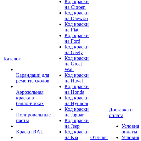
Код краски
на Citroen
Код краски
на Daewoo
Код краски
на Fiat
Код краски
на Ford
Код краски
на Geely
Код краски
Каталог
на Great
Wall
Карандаши для
Код краски
ремонта сколов
на Haval
Код краски
Аэрозольная
на Honda
краска в
Код краски
баллончиках
на Hyundai
Код краски
Доставка и
Полировальные
на Jaguar
оплата
пасты
Код краски
на Jeep
Условия
Краски RAL
Код краски
оплаты
на Kia
Отзывы
Условия