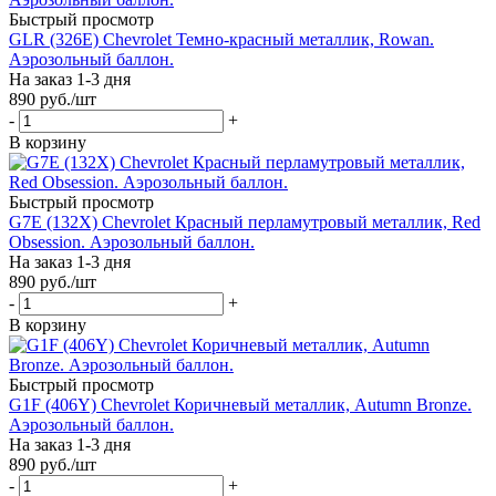
Быстрый просмотр
GLR (326E) Chevrolet Темно-красный металлик, Rowan.
Аэрозольный баллон.
На заказ 1-3 дня
890
руб.
/шт
-
+
В корзину
Быстрый просмотр
G7E (132X) Chevrolet Красный перламутровый металлик, Red
Obsession. Аэрозольный баллон.
На заказ 1-3 дня
890
руб.
/шт
-
+
В корзину
Быстрый просмотр
G1F (406Y) Chevrolet Коричневый металлик, Autumn Bronze.
Аэрозольный баллон.
На заказ 1-3 дня
890
руб.
/шт
-
+