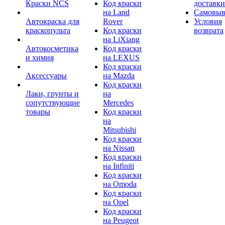
Краски NCS
Код краски
доставки
на Land
Самовыв
Автокраска для
Rover
Условия
краскопульта
Код краски
возврата
на LiXiang
Автокосметика
Код краски
и химия
на LEXUS
Код краски
Аксессуары
на Mazda
Код краски
Лаки, грунты и
на
сопутствующие
Mercedes
товары
Код краски
на
Mitsubishi
Код краски
на Nissan
Код краски
на Infiniti
Код краски
на Omoda
Код краски
на Opel
Код краски
на Peugeot