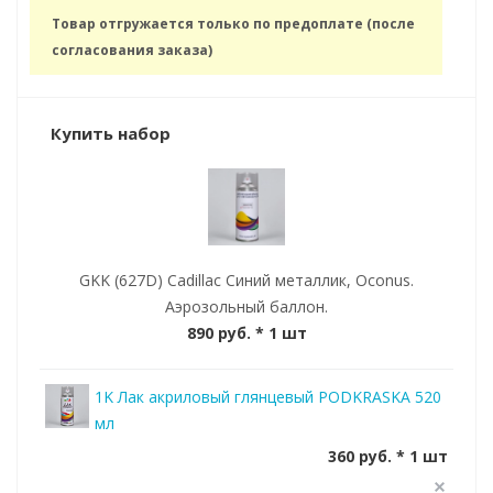
Товар отгружается только по предоплате (после
согласования заказа)
Купить набор
GKK (627D) Cadillac Синий металлик, Oconus.
Аэрозольный баллон.
890 руб.
* 1 шт
1K Лак акриловый глянцевый PODKRASKA 520
мл
360 руб. * 1 шт