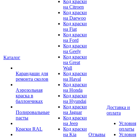
Код краски
на Citroen
Код краски
на Daewoo
Код краски
на Fiat
Код краски
на Ford
Код краски
на Geely
Код краски
Каталог
на Great
Wall
Карандаши для
Код краски
ремонта сколов
на Haval
Код краски
Аэрозольная
на Honda
краска в
Код краски
баллончиках
на Hyundai
Код краски
Доставка и
Полировальные
на Jaguar
оплата
пасты
Код краски
на Jeep
Условия
Краски RAL
Код краски
оплаты
на Kia
Отзывы
Условия