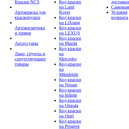
Краски NCS
Код краски
доставки
на Land
Самовыв
Автокраска для
Rover
Условия
краскопульта
Код краски
возврата
на LiXiang
Автокосметика
Код краски
и химия
на LEXUS
Код краски
Аксессуары
на Mazda
Код краски
Лаки, грунты и
на
сопутствующие
Mercedes
товары
Код краски
на
Mitsubishi
Код краски
на Nissan
Код краски
на Infiniti
Код краски
на Omoda
Код краски
на Opel
Код краски
на Peugeot