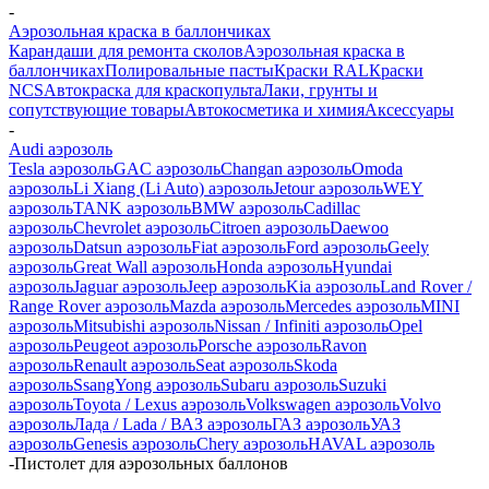
-
Аэрозольная краска в баллончиках
Карандаши для ремонта сколов
Аэрозольная краска в
баллончиках
Полировальные пасты
Краски RAL
Краски
NCS
Автокраска для краскопульта
Лаки, грунты и
сопутствующие товары
Автокосметика и химия
Аксессуары
-
Audi аэрозоль
Tesla аэрозоль
GAC аэрозоль
Changan аэрозоль
Omoda
аэрозоль
Li Xiang (Li Auto) аэрозоль
Jetour аэрозоль
WEY
аэрозоль
TANK аэрозоль
BMW аэрозоль
Cadillac
аэрозоль
Chevrolet аэрозоль
Citroen аэрозоль
Daewoo
аэрозоль
Datsun аэрозоль
Fiat аэрозоль
Ford аэрозоль
Geely
аэрозоль
Great Wall аэрозоль
Honda аэрозоль
Hyundai
аэрозоль
Jaguar аэрозоль
Jeep аэрозоль
Kia аэрозоль
Land Rover /
Range Rover аэрозоль
Mazda аэрозоль
Mercedes аэрозоль
MINI
аэрозоль
Mitsubishi аэрозоль
Nissan / Infiniti аэрозоль
Opel
аэрозоль
Peugeot аэрозоль
Porsche аэрозоль
Ravon
аэрозоль
Renault аэрозоль
Seat аэрозоль
Skoda
аэрозоль
SsangYong аэрозоль
Subaru аэрозоль
Suzuki
аэрозоль
Toyota / Lexus аэрозоль
Volkswagen аэрозоль
Volvo
аэрозоль
Лада / Lada / ВАЗ аэрозоль
ГАЗ аэрозоль
УАЗ
аэрозоль
Genesis аэрозоль
Chery аэрозоль
HAVAL аэрозоль
-
Пистолет для аэрозольных баллонов