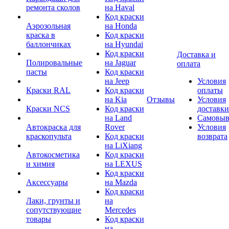
ремонта сколов
на Haval
Код краски
Аэрозольная
на Honda
краска в
Код краски
баллончиках
на Hyundai
Код краски
Доставка и
Полировальные
на Jaguar
оплата
пасты
Код краски
на Jeep
Условия
Краски RAL
Код краски
оплаты
на Kia
Отзывы
Условия
Краски NCS
Код краски
доставки
на Land
Самовыв
Автокраска для
Rover
Условия
краскопульта
Код краски
возврата
на LiXiang
Автокосметика
Код краски
и химия
на LEXUS
Код краски
Аксессуары
на Mazda
Код краски
Лаки, грунты и
на
сопутствующие
Mercedes
товары
Код краски
на