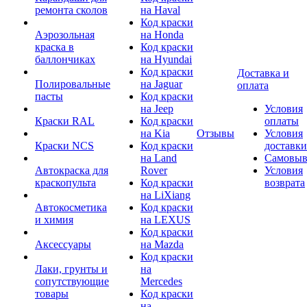
ремонта сколов
на Haval
Код краски
Аэрозольная
на Honda
краска в
Код краски
баллончиках
на Hyundai
Код краски
Доставка и
Полировальные
на Jaguar
оплата
пасты
Код краски
на Jeep
Условия
Краски RAL
Код краски
оплаты
на Kia
Отзывы
Условия
Краски NCS
Код краски
доставки
на Land
Самовыв
Автокраска для
Rover
Условия
краскопульта
Код краски
возврата
на LiXiang
Автокосметика
Код краски
и химия
на LEXUS
Код краски
Аксессуары
на Mazda
Код краски
Лаки, грунты и
на
сопутствующие
Mercedes
товары
Код краски
на