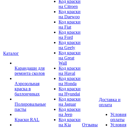
Код краски
на Citroen
Код краски
на Daewoo
Код краски
на Fiat
Код краски
на Ford
Код краски
на Geely
Код краски
Каталог
на Great
Wall
Карандаши для
Код краски
ремонта сколов
на Haval
Код краски
Аэрозольная
на Honda
краска в
Код краски
баллончиках
на Hyundai
Код краски
Доставка и
Полировальные
на Jaguar
оплата
пасты
Код краски
на Jeep
Условия
Краски RAL
Код краски
оплаты
на Kia
Отзывы
Условия