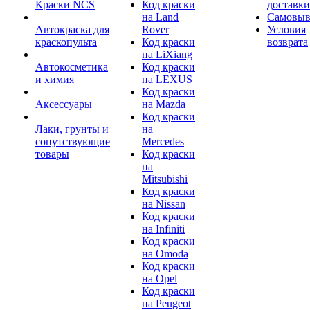
Краски NCS
Код краски
доставки
на Land
Самовыв
Автокраска для
Rover
Условия
краскопульта
Код краски
возврата
на LiXiang
Автокосметика
Код краски
и химия
на LEXUS
Код краски
Аксессуары
на Mazda
Код краски
Лаки, грунты и
на
сопутствующие
Mercedes
товары
Код краски
на
Mitsubishi
Код краски
на Nissan
Код краски
на Infiniti
Код краски
на Omoda
Код краски
на Opel
Код краски
на Peugeot