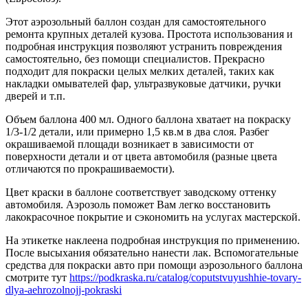
Этот аэрозольный баллон создан для самостоятельного
ремонта крупных деталей кузова. Простота использования и
подробная инструкция позволяют устранить повреждения
самостоятельно, без помощи специалистов. Прекрасно
подходит для покраски целых мелких деталей, таких как
накладки омывателей фар, ультразвуковые датчики, ручки
дверей и т.п.
Объем баллона 400 мл. Одного баллона хватает на покраску
1/3-1/2 детали, или примерно 1,5 кв.м в два слоя. Разбег
окрашиваемой площади возникает в зависимости от
поверхности детали и от цвета автомобиля (разные цвета
отличаются по прокрашиваемости).
Цвет краски в баллоне соответствует заводскому оттенку
автомобиля. Аэрозоль поможет Вам легко восстановить
лакокрасочное покрытие и сэкономить на услугах мастерской.
На этикетке наклеена подробная инструкция по применению.
После высыхания обязательно нанести лак. Вспомогательные
средства для покраски авто при помощи аэрозольного баллона
смотрите тут
https://podkraska.ru/catalog/coputstvuyushhie-tovary-
dlya-aehrozolnojj-pokraski