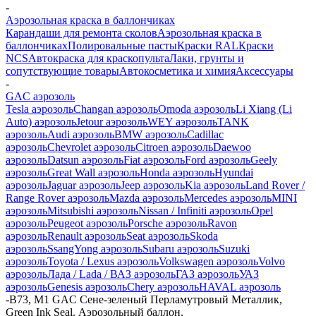
-
Аэрозольная краска в баллончиках
Карандаши для ремонта сколов
Аэрозольная краска в
баллончиках
Полировальные пасты
Краски RAL
Краски
NCS
Автокраска для краскопульта
Лаки, грунты и
сопутствующие товары
Автокосметика и химия
Аксессуары
-
GAC аэрозоль
Tesla аэрозоль
Changan аэрозоль
Omoda аэрозоль
Li Xiang (Li
Auto) аэрозоль
Jetour аэрозоль
WEY аэрозоль
TANK
аэрозоль
Audi аэрозоль
BMW аэрозоль
Cadillac
аэрозоль
Chevrolet аэрозоль
Citroen аэрозоль
Daewoo
аэрозоль
Datsun аэрозоль
Fiat аэрозоль
Ford аэрозоль
Geely
аэрозоль
Great Wall аэрозоль
Honda аэрозоль
Hyundai
аэрозоль
Jaguar аэрозоль
Jeep аэрозоль
Kia аэрозоль
Land Rover /
Range Rover аэрозоль
Mazda аэрозоль
Mercedes аэрозоль
MINI
аэрозоль
Mitsubishi аэрозоль
Nissan / Infiniti аэрозоль
Opel
аэрозоль
Peugeot аэрозоль
Porsche аэрозоль
Ravon
аэрозоль
Renault аэрозоль
Seat аэрозоль
Skoda
аэрозоль
SsangYong аэрозоль
Subaru аэрозоль
Suzuki
аэрозоль
Toyota / Lexus аэрозоль
Volkswagen аэрозоль
Volvo
аэрозоль
Лада / Lada / ВАЗ аэрозоль
ГАЗ аэрозоль
УАЗ
аэрозоль
Genesis аэрозоль
Chery аэрозоль
HAVAL аэрозоль
-
B73, M1 GAC Сене-зеленый Перламутровый Металлик,
Green Ink Seal. Аэрозольный баллон.