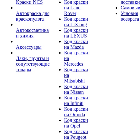
Краски NCS
Код краски
доставки
на Land
Самовыв
Автокраска для
Rover
Условия
краскопульта
Код краски
возврата
на LiXiang
Автокосметика
Код краски
и химия
на LEXUS
Код краски
Аксессуары
на Mazda
Код краски
Лаки, грунты и
на
сопутствующие
Mercedes
товары
Код краски
на
Mitsubishi
Код краски
на Nissan
Код краски
на Infiniti
Код краски
на Omoda
Код краски
на Opel
Код краски
на Peugeot