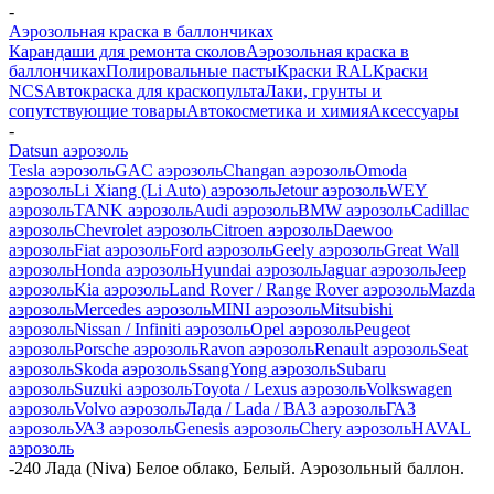
-
Аэрозольная краска в баллончиках
Карандаши для ремонта сколов
Аэрозольная краска в
баллончиках
Полировальные пасты
Краски RAL
Краски
NCS
Автокраска для краскопульта
Лаки, грунты и
сопутствующие товары
Автокосметика и химия
Аксессуары
-
Datsun аэрозоль
Tesla аэрозоль
GAC аэрозоль
Changan аэрозоль
Omoda
аэрозоль
Li Xiang (Li Auto) аэрозоль
Jetour аэрозоль
WEY
аэрозоль
TANK аэрозоль
Audi аэрозоль
BMW аэрозоль
Cadillac
аэрозоль
Chevrolet аэрозоль
Citroen аэрозоль
Daewoo
аэрозоль
Fiat аэрозоль
Ford аэрозоль
Geely аэрозоль
Great Wall
аэрозоль
Honda аэрозоль
Hyundai аэрозоль
Jaguar аэрозоль
Jeep
аэрозоль
Kia аэрозоль
Land Rover / Range Rover аэрозоль
Mazda
аэрозоль
Mercedes аэрозоль
MINI аэрозоль
Mitsubishi
аэрозоль
Nissan / Infiniti аэрозоль
Opel аэрозоль
Peugeot
аэрозоль
Porsche аэрозоль
Ravon аэрозоль
Renault аэрозоль
Seat
аэрозоль
Skoda аэрозоль
SsangYong аэрозоль
Subaru
аэрозоль
Suzuki аэрозоль
Toyota / Lexus аэрозоль
Volkswagen
аэрозоль
Volvo аэрозоль
Лада / Lada / ВАЗ аэрозоль
ГАЗ
аэрозоль
УАЗ аэрозоль
Genesis аэрозоль
Chery аэрозоль
HAVAL
аэрозоль
-
240 Лада (Niva) Белое облако, Белый. Аэрозольный баллон.