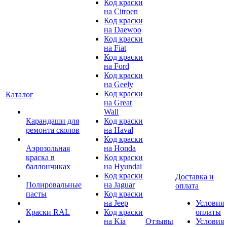
Код краски
на Citroen
Код краски
на Daewoo
Код краски
на Fiat
Код краски
на Ford
Код краски
на Geely
Код краски
Каталог
на Great
Wall
Карандаши для
Код краски
ремонта сколов
на Haval
Код краски
Аэрозольная
на Honda
краска в
Код краски
баллончиках
на Hyundai
Код краски
Доставка и
Полировальные
на Jaguar
оплата
пасты
Код краски
на Jeep
Условия
Краски RAL
Код краски
оплаты
на Kia
Отзывы
Условия