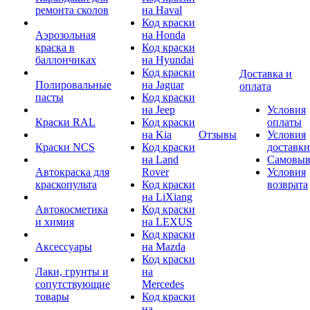
ремонта сколов
на Haval
Код краски
Аэрозольная
на Honda
краска в
Код краски
баллончиках
на Hyundai
Код краски
Доставка и
Полировальные
на Jaguar
оплата
пасты
Код краски
на Jeep
Условия
Краски RAL
Код краски
оплаты
на Kia
Отзывы
Условия
Краски NCS
Код краски
доставки
на Land
Самовыв
Автокраска для
Rover
Условия
краскопульта
Код краски
возврата
на LiXiang
Автокосметика
Код краски
и химия
на LEXUS
Код краски
Аксессуары
на Mazda
Код краски
Лаки, грунты и
на
сопутствующие
Mercedes
товары
Код краски
на