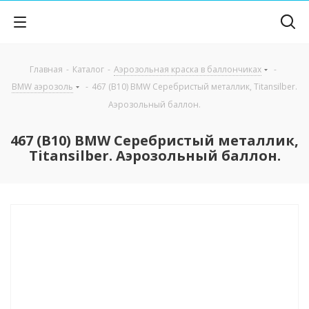
Главная
-
Каталог
-
Аэрозольная краска в баллончиках
-
BMW аэрозоль
-
467 (B10) BMW Серебристый металлик, Titansilber.
Аэрозольный баллон.
467 (B10) BMW Серебристый металлик,
Titansilber. Аэрозольный баллон.