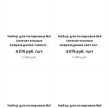
Набор для полировки №3
Набор для полировки №4
(значительные
(значительные
повреждения темного
повреждения светлого
лкп)
лкп)
4 076
руб.
/шт
4 076
руб.
/шт
5 095
руб.
5 095
руб.
Набор для полировки №5
Набор для полировки №6