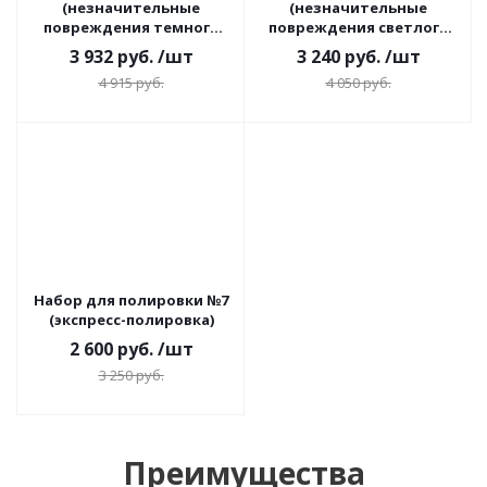
(незначительные
(незначительные
повреждения темного
повреждения светлого
лкп)
лкп)
3 932
руб.
/шт
3 240
руб.
/шт
4 915
руб.
4 050
руб.
Набор для полировки №7
(экспресс-полировка)
2 600
руб.
/шт
3 250
руб.
Преимущества