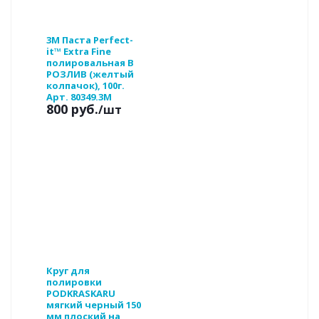
3М Паста Perfect-
it™ Extra Fine
полировальная В
РОЗЛИВ (желтый
колпачок), 100г.
Арт. 80349.3M
800 руб.
/шт
Круг для
полировки
PODKRASKARU
мягкий черный 150
мм плоский на