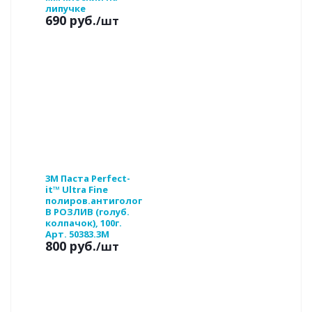
липучке
690 руб.
/шт
3М Паста Perfect-
it™ Ultra Fine
полиров.антигологр.
В РОЗЛИВ (голуб.
колпачок), 100г.
Арт. 50383.3M
800 руб.
/шт