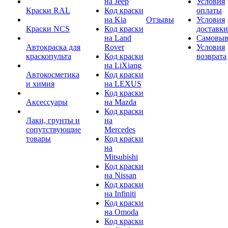
на Jeep
Условия
Краски RAL
Код краски
оплаты
на Kia
Отзывы
Условия
Краски NCS
Код краски
доставки
на Land
Самовыв
Автокраска для
Rover
Условия
краскопульта
Код краски
возврата
на LiXiang
Автокосметика
Код краски
и химия
на LEXUS
Код краски
Аксессуары
на Mazda
Код краски
Лаки, грунты и
на
сопутствующие
Mercedes
товары
Код краски
на
Mitsubishi
Код краски
на Nissan
Код краски
на Infiniti
Код краски
на Omoda
Код краски