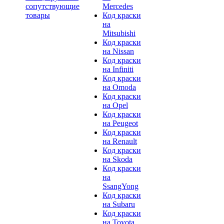
сопутствующие
Mercedes
товары
Код краски
на
Mitsubishi
Код краски
на Nissan
Код краски
на Infiniti
Код краски
на Omoda
Код краски
на Opel
Код краски
на Peugeot
Код краски
на Renault
Код краски
на Skoda
Код краски
на
SsangYong
Код краски
на Subaru
Код краски
на Toyota