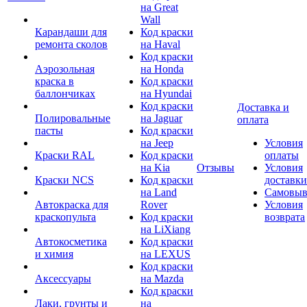
на Great
Wall
Карандаши для
Код краски
ремонта сколов
на Haval
Код краски
Аэрозольная
на Honda
краска в
Код краски
баллончиках
на Hyundai
Код краски
Доставка и
Полировальные
на Jaguar
оплата
пасты
Код краски
на Jeep
Условия
Краски RAL
Код краски
оплаты
на Kia
Отзывы
Условия
Краски NCS
Код краски
доставки
на Land
Самовыв
Автокраска для
Rover
Условия
краскопульта
Код краски
возврата
на LiXiang
Автокосметика
Код краски
и химия
на LEXUS
Код краски
Аксессуары
на Mazda
Код краски
Лаки, грунты и
на