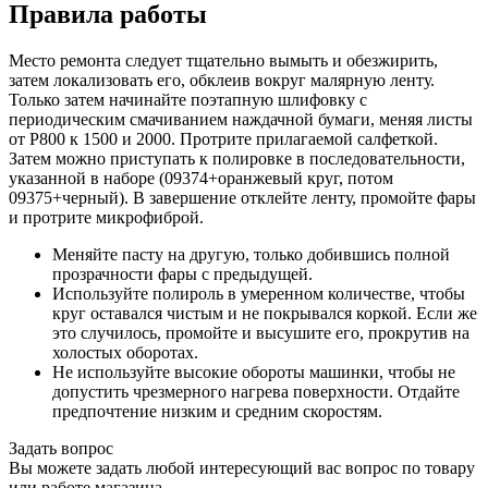
Правила работы
Место ремонта следует тщательно вымыть и обезжирить,
затем локализовать его, обклеив вокруг малярную ленту.
Только затем начинайте поэтапную шлифовку с
периодическим смачиванием наждачной бумаги, меняя листы
от Р800 к 1500 и 2000. Протрите прилагаемой салфеткой.
Затем можно приступать к полировке в последовательности,
указанной в наборе (09374+оранжевый круг, потом
09375+черный). В завершение отклейте ленту, промойте фары
и протрите микрофиброй.
Меняйте пасту на другую, только добившись полной
прозрачности фары с предыдущей.
Используйте полироль в умеренном количестве, чтобы
круг оставался чистым и не покрывался коркой. Если же
это случилось, промойте и высушите его, прокрутив на
холостых оборотах.
Не используйте высокие обороты машинки, чтобы не
допустить чрезмерного нагрева поверхности. Отдайте
предпочтение низким и средним скоростям.
Задать вопрос
Вы можете задать любой интересующий вас вопрос по товару
или работе магазина.