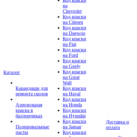
Код краски
на
Chevrolet
Код краски
на Citroen
Код краски
на Daewoo
Код краски
на Fiat
Код краски
на Ford
Код краски
на Geely
Код краски
Каталог
на Great
Wall
Карандаши для
Код краски
ремонта сколов
на Haval
Код краски
Аэрозольная
на Honda
краска в
Код краски
баллончиках
на Hyundai
Код краски
Доставка и
Полировальные
на Jaguar
оплата
пасты
Код краски