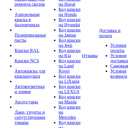
ремонта сколов
на Haval
Код краски
Аэрозольная
на Honda
краска в
Код краски
баллончиках
на Hyundai
Код краски
Доставка и
Полировальные
на Jaguar
оплата
пасты
Код краски
на Jeep
Условия
Краски RAL
Код краски
оплаты
на Kia
Отзывы
Условия
Краски NCS
Код краски
доставки
на Land
Самовыв
Автокраска для
Rover
Условия
краскопульта
Код краски
возврата
на LiXiang
Автокосметика
Код краски
и химия
на LEXUS
Код краски
Аксессуары
на Mazda
Код краски
Лаки, грунты и
на
сопутствующие
Mercedes
товары
Код краски
на