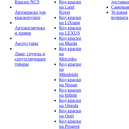
Краски NCS
Код краски
доставки
на Land
Самовыв
Автокраска для
Rover
Условия
краскопульта
Код краски
возврата
на LiXiang
Автокосметика
Код краски
и химия
на LEXUS
Код краски
Аксессуары
на Mazda
Код краски
Лаки, грунты и
на
сопутствующие
Mercedes
товары
Код краски
на
Mitsubishi
Код краски
на Nissan
Код краски
на Infiniti
Код краски
на Omoda
Код краски
на Opel
Код краски
на Peugeot