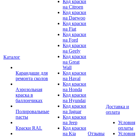
Код краски
на Citroen
Код краски
на Daewoo
Код краски
на Fiat
Код краски
на Ford
Код краски
на Geely
Код краски
Каталог
на Great
Wall
Карандаши для
Код краски
ремонта сколов
на Haval
Код краски
Аэрозольная
на Honda
краска в
Код краски
баллончиках
на Hyundai
Код краски
Доставка и
Полировальные
на Jaguar
оплата
пасты
Код краски
на Jeep
Условия
Краски RAL
Код краски
оплаты
на Kia
Отзывы
Условия