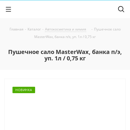
Главная
-
Каталог
-
Автокосметика и химия
-
Пушечное сало
MasterWax, банка п/э, уп. 1л / 0,75 кг
Пушечное сало MasterWax, банка п/э,
уп. 1л / 0,75 кг
НОВИНКА