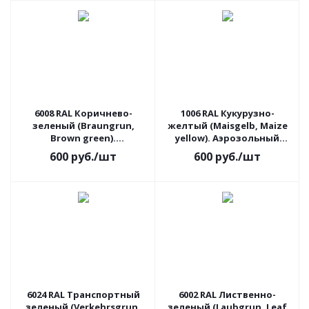
6008 RAL Коричнево-
1006 RAL Кукурузно-
зеленый (Braungrun,
желтый (Maisgelb, Maize
Brown green).
yellow). Аэрозольный
Аэрозольный баллон с
баллон с краской
600
руб.
/шт
600
руб.
/шт
краской
6024 RAL Транспортный
6002 RAL Лиственно-
зеленый (Verkehrsgrun,
зеленый (Laubgrun, Leaf