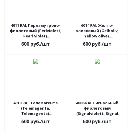
4011 RAL Перламутрово-
6014 RAL Желто-
фиолетовый (Perlviolett,
оливковый (Gelboliv,
Pearl violet).
Yellow olive).
Аэрозольный баллон с
Аэрозольный баллон с
600
руб.
/шт
600
руб.
/шт
краской
краской
4010 RAL Телемагента
4008 RAL Сигнальный
(Telemagenta,
фиолетовый
Telemagenta).
(Signalviolett, Signal
Аэрозольный баллон с
violet). Аэрозольный
600
руб.
/шт
600
руб.
/шт
краской
баллон с краской