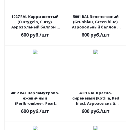
1027 RAL Карри желтый
5001 RAL Зелено-синий
(Currygelb, Curry).
(Grunblau, Green blue).
Аэрозольный баллон с
Аэрозольный баллон с
краской
краской
600
руб.
/шт
600
руб.
/шт
4012 RAL Перламутрово-
4001 RAL Красно-
ежевичный
сиреневый (Rotlila, Red
(Perlbrombeer, Pearl
lilac). Аэрозольный
blackberry). Аэрозольный
баллон с краской
600
руб.
/шт
600
руб.
/шт
баллон с краской