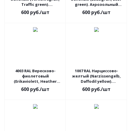
Traffic green).
green). Аэрозольный
Аэрозольный баллон с
баллон с краской
600
руб.
/шт
600
руб.
/шт
краской
4003 RAL Вересково-
1007 RAL Нарциссово-
фиолетовый
желтый (Narzissengelb,
(Erikaviolett, Heather
Daffodil yellow).
violet). Аэрозольный
Аэрозольный баллон с
600
руб.
/шт
600
руб.
/шт
баллон с краской
краской