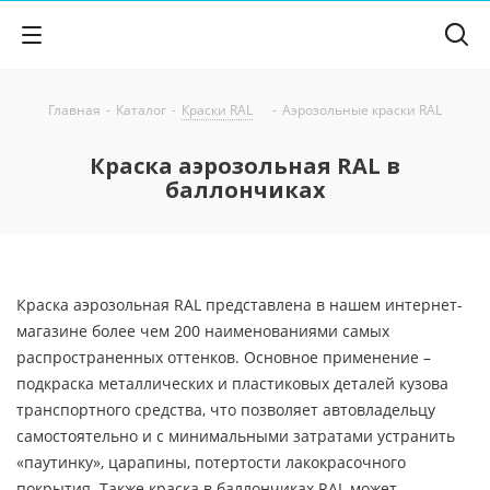
Главная
-
Каталог
-
Краски RAL
-
Аэрозольные краски RAL
Краска аэрозольная RAL в
баллончиках
Краска аэрозольная RAL представлена в нашем интернет-
магазине более чем 200 наименованиями самых
распространенных оттенков. Основное применение –
подкраска металлических и пластиковых деталей кузова
транспортного средства, что позволяет автовладельцу
самостоятельно и с минимальными затратами устранить
«паутинку», царапины, потертости лакокрасочного
покрытия. Также краска в баллончиках RAL может