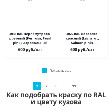
3033 RAL Перламутрово-
3022 RAL Лососево-
розовый (Perlrosa, Pearl
красный (Lachsrot,
pink). Аэрозольный
Salmon pink).
баллон с краской
Аэрозольный баллон с
600
руб.
/шт
600
руб.
/шт
краской
Показать еще
1
2
3
11
Как подобрать краску по RAL
и цвету кузова