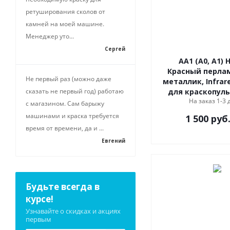
ретуширования сколов от
камней на моей машине.
Менеджер уто...
Сергей
AA1 (A0, A1) 
Красный перла
Не первый раз (можно даже
металлик, Infrare
сказать не первый год) работаю
для краскопуль
На заказ 1-3 
с магазином. Сам барыжу
машинами и краска требуется
1 500
руб
время от времени, да и ...
Евгений
Будьте всегда в
курсе!
Узнавайте о скидках и акциях
первым