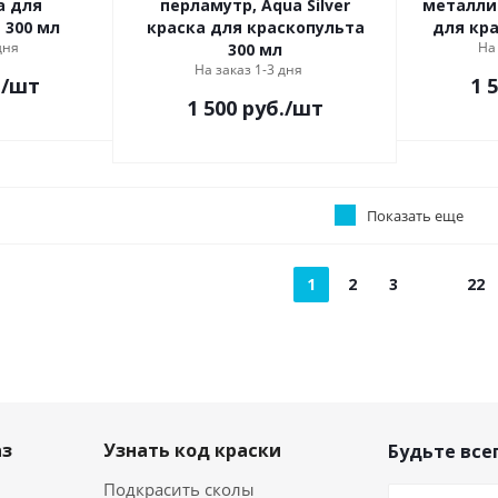
а для
перламутр, Aqua Silver
металлик
 300 мл
краска для краскопульта
для кра
дня
На
300 мл
На заказ 1-3 дня
.
/шт
1 
1 500
руб.
/шт
Показать еще
1
2
3
22
аз
Узнать код краски
Будьте всег
Подкрасить сколы