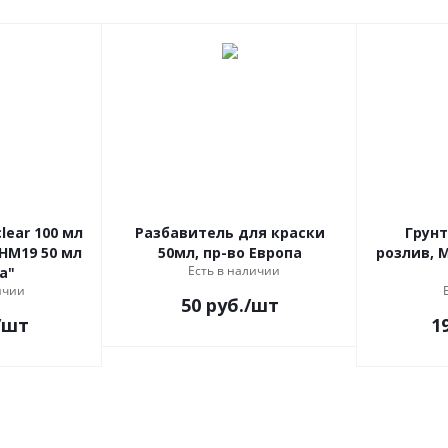
clear 100 мл
Разбавитель для краски
Грунт
HM19 50 мл
50мл, пр-во Европа
розлив, Mi
Есть в наличии
a"
ичии
50
руб.
/шт
/шт
1