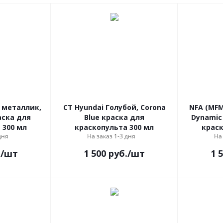
 металлик,
CT Hyundai Голубой, Corona
NFA (MFM
аска для
Blue краска для
Dynamic
 300 мл
краскопульта 300 мл
краск
дня
На заказ 1-3 дня
На
.
/шт
1 500
руб.
/шт
1 