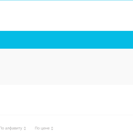
По алфавиту
По цене