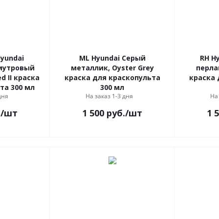
Hyundai
ML Hyundai Серый
RH H
мутровый
металлик, Oyster Grey
перла
d II краска
краска для краскопульта
краска 
та 300 мл
300 мл
дня
На заказ 1-3 дня
На
.
/шт
1 500
руб.
/шт
1 