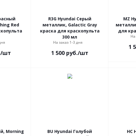
расный
R3G Hyundai Серый
MZ H
hing Red
металлик, Galactic Gray
металлик
скопульта
краска для краскопульта
для кра
На
300 мл
дня
На заказ 1-3 дня
1 
.
/шт
1 500
руб.
/шт
й, Morning
BU Hyundai Голубой
HC 