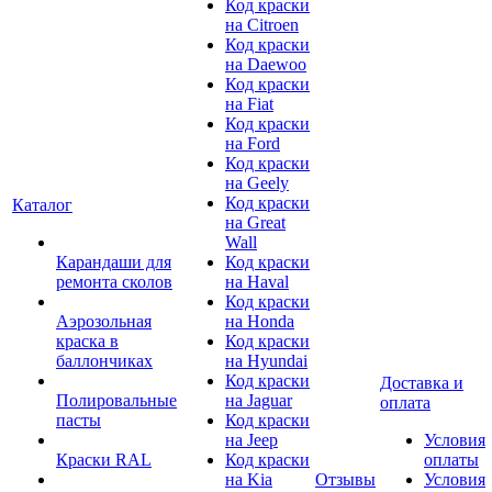
Код краски
на Citroen
Код краски
на Daewoo
Код краски
на Fiat
Код краски
на Ford
Код краски
на Geely
Код краски
Каталог
на Great
Wall
Карандаши для
Код краски
ремонта сколов
на Haval
Код краски
Аэрозольная
на Honda
краска в
Код краски
баллончиках
на Hyundai
Код краски
Доставка и
Полировальные
на Jaguar
оплата
пасты
Код краски
на Jeep
Условия
Краски RAL
Код краски
оплаты
на Kia
Отзывы
Условия