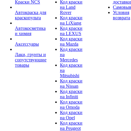
Краски NCS
Код краски
доставки
на Land
Самовыв
Автокраска для
Rover
Условия
краскопульта
Код краски
возврата
на LiXiang
Автокосметика
Код краски
и химия
на LEXUS
Код краски
Аксессуары
на Mazda
Код краски
Лаки, грунты и
на
сопутствующие
Mercedes
товары
Код краски
на
Mitsubishi
Код краски
на Nissan
Код краски
на Infiniti
Код краски
на Omoda
Код краски
на Opel
Код краски
на Peugeot