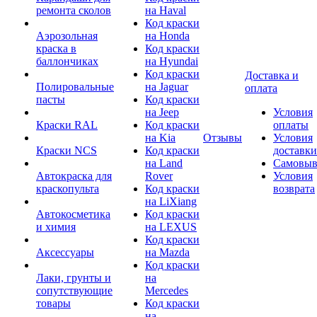
ремонта сколов
на Haval
Код краски
Аэрозольная
на Honda
краска в
Код краски
баллончиках
на Hyundai
Код краски
Доставка и
Полировальные
на Jaguar
оплата
пасты
Код краски
на Jeep
Условия
Краски RAL
Код краски
оплаты
на Kia
Отзывы
Условия
Краски NCS
Код краски
доставки
на Land
Самовыв
Автокраска для
Rover
Условия
краскопульта
Код краски
возврата
на LiXiang
Автокосметика
Код краски
и химия
на LEXUS
Код краски
Аксессуары
на Mazda
Код краски
Лаки, грунты и
на
сопутствующие
Mercedes
товары
Код краски
на