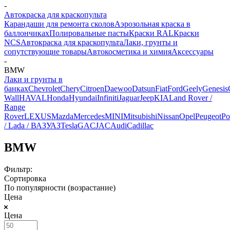
-
Автокраска для краскопульта
Карандаши для ремонта сколов
Аэрозольная краска в
баллончиках
Полировальные пасты
Краски RAL
Краски
NCS
Автокраска для краскопульта
Лаки, грунты и
сопутствующие товары
Автокосметика и химия
Аксессуары
-
BMW
Лаки и грунты в
банках
Chevrolet
Chery
Citroen
Daewoo
Datsun
Fiat
Ford
Geely
Genesis
Wall
HAVAL
Honda
Hyundai
Infiniti
Jaguar
Jeep
KIA
Land Rover /
Range
Rover
LEXUS
Mazda
Mercedes
MINI
Mitsubishi
Nissan
Opel
Peugeot
Po
/ Lada / ВАЗ
УАЗ
Tesla
GAC
JAC
Audi
Cadillac
BMW
Фильтр:
Сортировка
По популярности (возрастание)
Цена
Цена