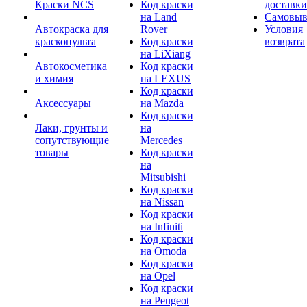
Краски NCS
Код краски
доставки
на Land
Самовыв
Автокраска для
Rover
Условия
краскопульта
Код краски
возврата
на LiXiang
Автокосметика
Код краски
и химия
на LEXUS
Код краски
Аксессуары
на Mazda
Код краски
Лаки, грунты и
на
сопутствующие
Mercedes
товары
Код краски
на
Mitsubishi
Код краски
на Nissan
Код краски
на Infiniti
Код краски
на Omoda
Код краски
на Opel
Код краски
на Peugeot