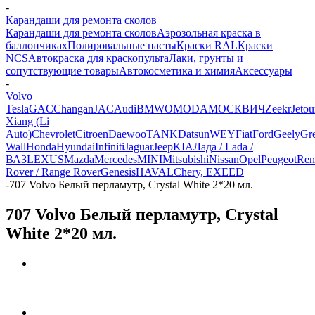
-
Карандаши для ремонта сколов
Карандаши для ремонта сколов
Аэрозольная краска в
баллончиках
Полировальные пасты
Краски RAL
Краски
NCS
Автокраска для краскопульта
Лаки, грунты и
сопутствующие товары
Автокосметика и химия
Аксессуары
-
Volvo
Tesla
GAC
Changan
JAC
Audi
BMW
OMODA
МОСКВИЧ
Zeekr
Jetou
Xiang (Li
Auto)
Chevrolet
Citroen
Daewoo
TANK
Datsun
WEY
Fiat
Ford
Geely
Gre
Wall
Honda
Hyundai
Infiniti
Jaguar
Jeep
KIA
Лада / Lada /
ВАЗ
LEXUS
Mazda
Mercedes
MINI
Mitsubishi
Nissan
Opel
Peugeot
Ren
Rover / Range Rover
Genesis
HAVAL
Chery, EXEED
-
707 Volvo Белый перламутр, Crystal White 2*20 мл.
707 Volvo Белый перламутр, Crystal
White 2*20 мл.