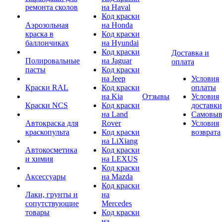
ремонта сколов
на Haval
Код краски
Аэрозольная
на Honda
краска в
Код краски
баллончиках
на Hyundai
Код краски
Доставка и
Полировальные
на Jaguar
оплата
пасты
Код краски
на Jeep
Условия
Краски RAL
Код краски
оплаты
на Kia
Отзывы
Условия
Краски NCS
Код краски
доставки
на Land
Самовыв
Автокраска для
Rover
Условия
краскопульта
Код краски
возврата
на LiXiang
Автокосметика
Код краски
и химия
на LEXUS
Код краски
Аксессуары
на Mazda
Код краски
Лаки, грунты и
на
сопутствующие
Mercedes
товары
Код краски
на