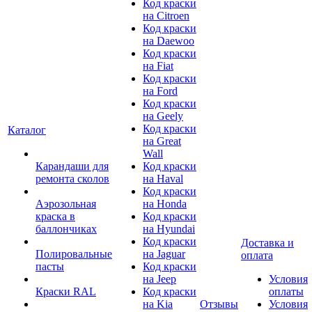
Код краски
на Citroen
Код краски
на Daewoo
Код краски
на Fiat
Код краски
на Ford
Код краски
на Geely
Код краски
Каталог
на Great
Wall
Карандаши для
Код краски
ремонта сколов
на Haval
Код краски
Аэрозольная
на Honda
краска в
Код краски
баллончиках
на Hyundai
Код краски
Доставка и
Полировальные
на Jaguar
оплата
пасты
Код краски
на Jeep
Условия
Краски RAL
Код краски
оплаты
на Kia
Отзывы
Условия