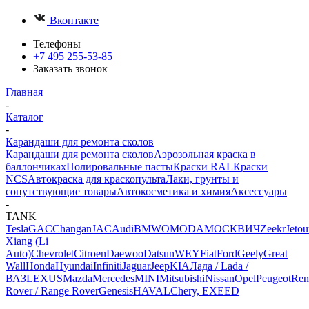
Вконтакте
Телефоны
+7 495 255-53-85
Заказать звонок
Главная
-
Каталог
-
Карандаши для ремонта сколов
Карандаши для ремонта сколов
Аэрозольная краска в
баллончиках
Полировальные пасты
Краски RAL
Краски
NCS
Автокраска для краскопульта
Лаки, грунты и
сопутствующие товары
Автокосметика и химия
Аксессуары
-
TANK
Tesla
GAC
Changan
JAC
Audi
BMW
OMODA
МОСКВИЧ
Zeekr
Jetou
Xiang (Li
Auto)
Chevrolet
Citroen
Daewoo
Datsun
WEY
Fiat
Ford
Geely
Great
Wall
Honda
Hyundai
Infiniti
Jaguar
Jeep
KIA
Лада / Lada /
ВАЗ
LEXUS
Mazda
Mercedes
MINI
Mitsubishi
Nissan
Opel
Peugeot
Ren
Rover / Range Rover
Genesis
HAVAL
Chery, EXEED