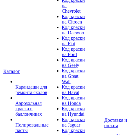
Код краски
на
Chevrolet
Код краски
на Citroen
Код краски
на Daewoo
Код краски
на Fiat
Код краски
на Ford
Код краски
на Geely
Код краски
Каталог
на Great
Wall
Карандаши для
Код краски
ремонта сколов
на Haval
Код краски
Аэрозольная
на Honda
краска в
Код краски
баллончиках
на Hyundai
Код краски
Доставка и
Полировальные
на Jaguar
оплата
пасты
Код краски