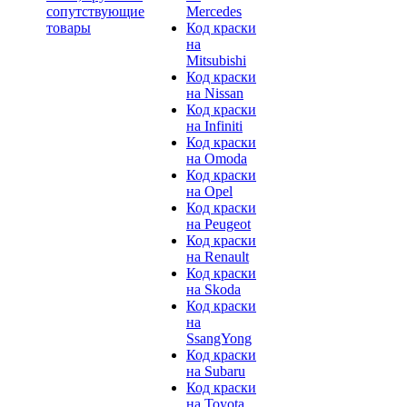
сопутствующие
Mercedes
товары
Код краски
на
Mitsubishi
Код краски
на Nissan
Код краски
на Infiniti
Код краски
на Omoda
Код краски
на Opel
Код краски
на Peugeot
Код краски
на Renault
Код краски
на Skoda
Код краски
на
SsangYong
Код краски
на Subaru
Код краски
на Toyota