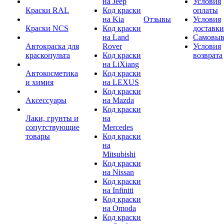
на Jeep
Условия
Краски RAL
Код краски
оплаты
на Kia
Отзывы
Условия
Краски NCS
Код краски
доставки
на Land
Самовыв
Автокраска для
Rover
Условия
краскопульта
Код краски
возврата
на LiXiang
Автокосметика
Код краски
и химия
на LEXUS
Код краски
Аксессуары
на Mazda
Код краски
Лаки, грунты и
на
сопутствующие
Mercedes
товары
Код краски
на
Mitsubishi
Код краски
на Nissan
Код краски
на Infiniti
Код краски
на Omoda
Код краски