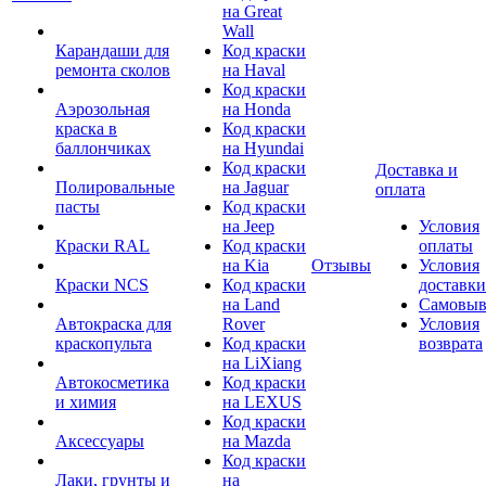
на Great
Wall
Карандаши для
Код краски
ремонта сколов
на Haval
Код краски
Аэрозольная
на Honda
краска в
Код краски
баллончиках
на Hyundai
Код краски
Доставка и
Полировальные
на Jaguar
оплата
пасты
Код краски
на Jeep
Условия
Краски RAL
Код краски
оплаты
на Kia
Отзывы
Условия
Краски NCS
Код краски
доставки
на Land
Самовыв
Автокраска для
Rover
Условия
краскопульта
Код краски
возврата
на LiXiang
Автокосметика
Код краски
и химия
на LEXUS
Код краски
Аксессуары
на Mazda
Код краски
Лаки, грунты и
на