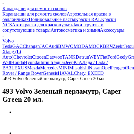
-
Карандаши для ремонта сколов
Карандаши для ремонта сколов
Аэрозольная краска в
баллончиках
Полировальные пасты
Краски RAL
Краски
NCS
Автокраска для краскопульта
Лаки, грунты и
сопутствующие товары
Автокосметика и химия
Аксессуары
-
Volvo
Tesla
GAC
Changan
JAC
Audi
BMW
OMODA
МОСКВИЧ
Zeekr
Jetou
Xiang (Li
Auto)
Chevrolet
Citroen
Daewoo
TANK
Datsun
WEY
Fiat
Ford
Geely
Gre
Wall
Honda
Hyundai
Infiniti
Jaguar
Jeep
KIA
Лада / Lada /
ВАЗ
LEXUS
Mazda
Mercedes
MINI
Mitsubishi
Nissan
Opel
Peugeot
Ren
Rover / Range Rover
Genesis
HAVAL
Chery, EXEED
-
493 Volvo Зеленый перламутр, Caper Green 20 мл.
493 Volvo Зеленый перламутр, Caper
Green 20 мл.