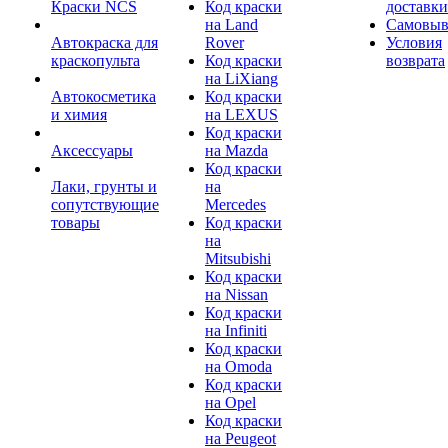
Краски NCS
Код краски
доставки
на Land
Самовыв
Автокраска для
Rover
Условия
краскопульта
Код краски
возврата
на LiXiang
Автокосметика
Код краски
и химия
на LEXUS
Код краски
Аксессуары
на Mazda
Код краски
Лаки, грунты и
на
сопутствующие
Mercedes
товары
Код краски
на
Mitsubishi
Код краски
на Nissan
Код краски
на Infiniti
Код краски
на Omoda
Код краски
на Opel
Код краски
на Peugeot