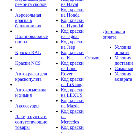
ремонта сколов
на Haval
Код краски
Аэрозольная
на Honda
краска в
Код краски
баллончиках
на Hyundai
Код краски
Доставка и
Полировальные
на Jaguar
оплата
пасты
Код краски
на Jeep
Условия
Краски RAL
Код краски
оплаты
на Kia
Отзывы
Условия
Краски NCS
Код краски
доставки
на Land
Самовыв
Автокраска для
Rover
Условия
краскопульта
Код краски
возврата
на LiXiang
Автокосметика
Код краски
и химия
на LEXUS
Код краски
Аксессуары
на Mazda
Код краски
Лаки, грунты и
на
сопутствующие
Mercedes
товары
Код краски
на