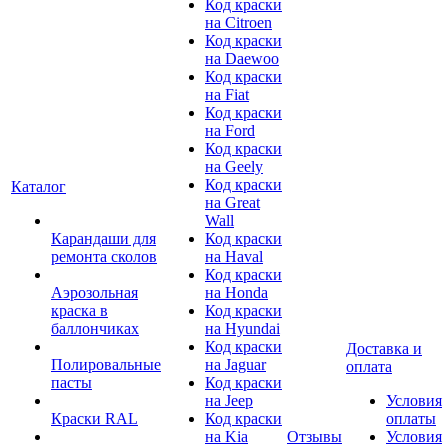
Код краски
на Citroen
Код краски
на Daewoo
Код краски
на Fiat
Код краски
на Ford
Код краски
на Geely
Код краски
Каталог
на Great
Wall
Карандаши для
Код краски
ремонта сколов
на Haval
Код краски
Аэрозольная
на Honda
краска в
Код краски
баллончиках
на Hyundai
Код краски
Доставка и
Полировальные
на Jaguar
оплата
пасты
Код краски
на Jeep
Условия
Краски RAL
Код краски
оплаты
на Kia
Отзывы
Условия