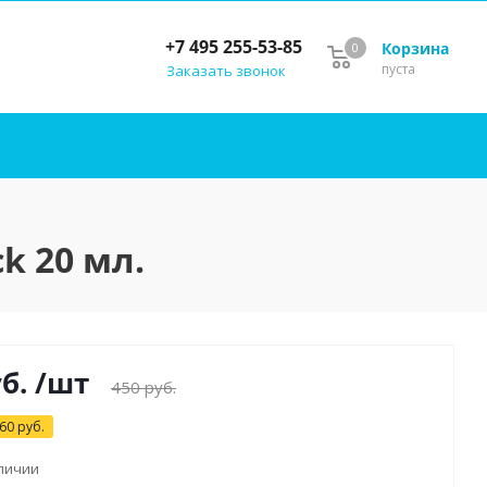
+7 495 255-53-85
Корзина
0
пуста
Заказать звонок
k 20 мл.
б.
/шт
450
руб.
60
руб.
аличии