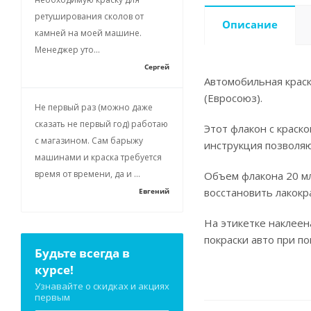
ретуширования сколов от
Описание
камней на моей машине.
Менеджер уто...
Сергей
Автомобильная краск
(Евросоюз).
Не первый раз (можно даже
сказать не первый год) работаю
Этот флакон с краск
с магазином. Сам барыжу
инструкция позволя
машинами и краска требуется
время от времени, да и ...
Объем флакона 20 мл
восстановить лакокр
Евгений
На этикетке наклеен
покраски авто при п
Будьте всегда в
курсе!
Узнавайте о скидках и акциях
первым