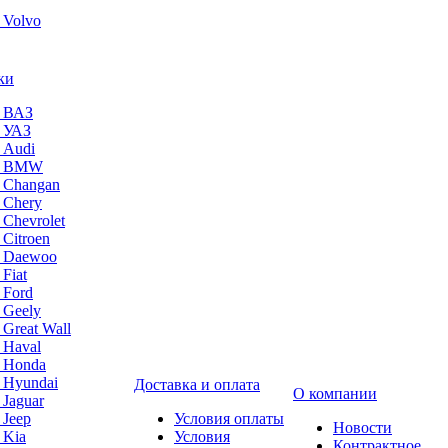
 Volvo
ки
а ВАЗ
а УАЗ
 Audi
на BMW
 Changan
 Chery
 Chevrolet
 Citroen
а Daewoo
Fiat
 Ford
 Geely
 Great Wall
 Haval
а Honda
 Hyundai
Доставка и оплата
О компании
 Jaguar
 Jeep
Условия оплаты
Новости
 Kia
Условия
Контрактное