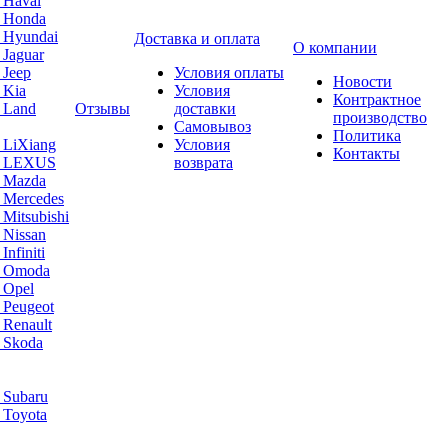
 Haval
а Honda
 Hyundai
Доставка и оплата
О компании
 Jaguar
 Jeep
Условия оплаты
Новости
 Kia
Условия
Контрактное
 Land
Отзывы
доставки
производство
Самовывоз
Политика
 LiXiang
Условия
Контакты
а LEXUS
возврата
а Mazda
 Mercedes
Mitsubishi
 Nissan
nfiniti
а Omoda
 Opel
 Peugeot
 Renault
 Skoda
 Subaru
 Toyota