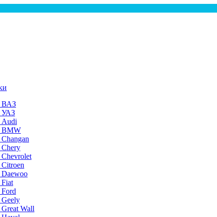
ки
а ВАЗ
а УАЗ
 Audi
на BMW
 Changan
 Chery
 Chevrolet
 Citroen
а Daewoo
Fiat
 Ford
 Geely
 Great Wall