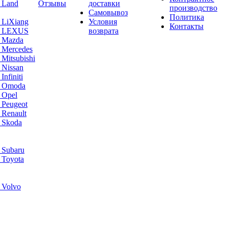
 Land
Отзывы
доставки
производство
Самовывоз
Политика
 LiXiang
Условия
Контакты
а LEXUS
возврата
а Mazda
 Mercedes
Mitsubishi
 Nissan
nfiniti
а Omoda
 Opel
 Peugeot
 Renault
 Skoda
 Subaru
 Toyota
 Volvo