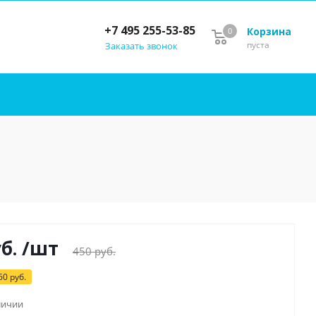
+7 495 255-53-85
Корзина
0
пуста
Заказать звонок
б.
/шт
450
руб.
60
руб.
личии