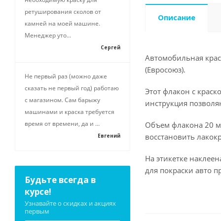
ретуширования сколов от
Описание
камней на моей машине.
Менеджер уто...
Сергей
Автомобильная краск
(Евросоюз).
Не первый раз (можно даже
сказать не первый год) работаю
Этот флакон с краск
с магазином. Сам барыжу
инструкция позволя
машинами и краска требуется
время от времени, да и ...
Объем флакона 20 мл
восстановить лакокр
Евгений
На этикетке наклее
для покраски авто п
Будьте всегда в
курсе!
Узнавайте о скидках и акциях
первым