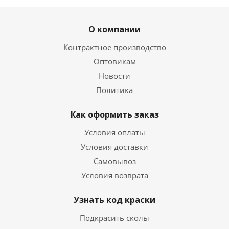
ХИТ
РЕКОМЕНДУЕМ
О компании
Контрактное производство
Оптовикам
Новости
Политика
02. Лак для подкраски сколов автомобиля 15 мл
Есть в наличии
Как оформить заказ
270
руб.
/шт
420
руб.
Условия оплаты
Экономия
150
руб.
Условия доставки
Самовывоз
Условия возврата
Узнать код краски
Подкрасить сколы