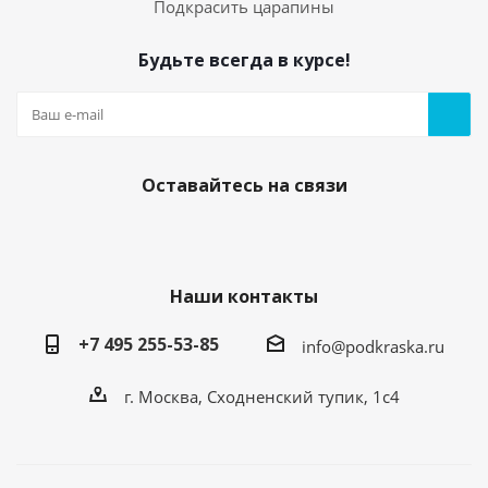
Подкрасить царапины
Будьте всегда в курсе!
05. Грунт по пластику (праймер) 20мл с кисточкой
Есть в наличии
250
руб.
/шт
Оставайтесь на связи
Наши контакты
+7 495 255-53-85
info@podkraska.ru
г. Москва, Сходненский тупик, 1с4
Средство для обезжиривания кузова
автомобиля. Флакон 20мл.
Есть в наличии