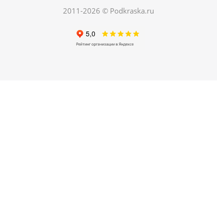
150
руб.
/шт
420
руб.
2011-2026 © Podkraska.ru
Экономия
270
руб.
ХИТ
РЕКОМЕНДУЕМ
04. Грунт по металлу автомобильный
Есть в наличии
250
руб.
/шт