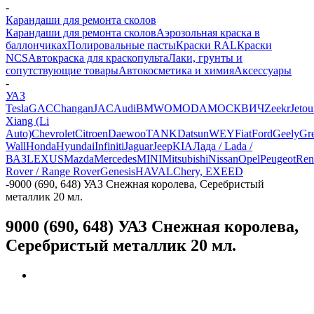
-
Карандаши для ремонта сколов
Карандаши для ремонта сколов
Аэрозольная краска в
баллончиках
Полировальные пасты
Краски RAL
Краски
NCS
Автокраска для краскопульта
Лаки, грунты и
сопутствующие товары
Автокосметика и химия
Аксессуары
-
УАЗ
Tesla
GAC
Changan
JAC
Audi
BMW
OMODA
МОСКВИЧ
Zeekr
Jetou
Xiang (Li
Auto)
Chevrolet
Citroen
Daewoo
TANK
Datsun
WEY
Fiat
Ford
Geely
Gre
Wall
Honda
Hyundai
Infiniti
Jaguar
Jeep
KIA
Лада / Lada /
ВАЗ
LEXUS
Mazda
Mercedes
MINI
Mitsubishi
Nissan
Opel
Peugeot
Ren
Rover / Range Rover
Genesis
HAVAL
Chery, EXEED
-
9000 (690, 648) УАЗ Снежная королева, Серебристый
металлик 20 мл.
9000 (690, 648) УАЗ Снежная королева,
Серебристый металлик 20 мл.