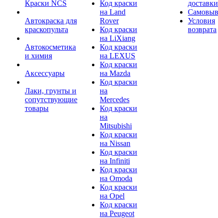
Краски NCS
Код краски
доставки
на Land
Самовыв
Автокраска для
Rover
Условия
краскопульта
Код краски
возврата
на LiXiang
Автокосметика
Код краски
и химия
на LEXUS
Код краски
Аксессуары
на Mazda
Код краски
Лаки, грунты и
на
сопутствующие
Mercedes
товары
Код краски
на
Mitsubishi
Код краски
на Nissan
Код краски
на Infiniti
Код краски
на Omoda
Код краски
на Opel
Код краски
на Peugeot