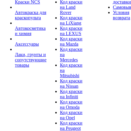
Краски NCS
Код краски
доставки
на Land
Самовыв
Автокраска для
Rover
Условия
краскопульта
Код краски
возврата
на LiXiang
Автокосметика
Код краски
и химия
на LEXUS
Код краски
Аксессуары
на Mazda
Код краски
Лаки, грунты и
на
сопутствующие
Mercedes
товары
Код краски
на
Mitsubishi
Код краски
на Nissan
Код краски
на Infiniti
Код краски
на Omoda
Код краски
на Opel
Код краски
на Peugeot