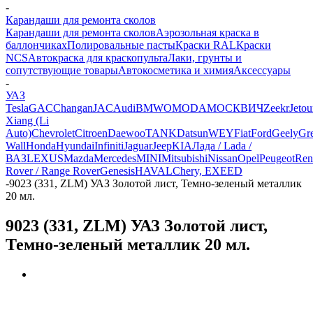
-
Карандаши для ремонта сколов
Карандаши для ремонта сколов
Аэрозольная краска в
баллончиках
Полировальные пасты
Краски RAL
Краски
NCS
Автокраска для краскопульта
Лаки, грунты и
сопутствующие товары
Автокосметика и химия
Аксессуары
-
УАЗ
Tesla
GAC
Changan
JAC
Audi
BMW
OMODA
МОСКВИЧ
Zeekr
Jetou
Xiang (Li
Auto)
Chevrolet
Citroen
Daewoo
TANK
Datsun
WEY
Fiat
Ford
Geely
Gre
Wall
Honda
Hyundai
Infiniti
Jaguar
Jeep
KIA
Лада / Lada /
ВАЗ
LEXUS
Mazda
Mercedes
MINI
Mitsubishi
Nissan
Opel
Peugeot
Ren
Rover / Range Rover
Genesis
HAVAL
Chery, EXEED
-
9023 (331, ZLM) УАЗ Золотой лист, Темно-зеленый металлик
20 мл.
9023 (331, ZLM) УАЗ Золотой лист,
Темно-зеленый металлик 20 мл.