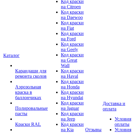
Код краски
на Citroen
Код краски
на Daewoo
Код краски
на Fiat
Код краски
на Ford
Код краски
на Geely
Код краски
Каталог
на Great
Wall
Карандаши для
Код краски
ремонта сколов
на Haval
Код краски
Аэрозольная
на Honda
краска в
Код краски
баллончиках
на Hyundai
Код краски
Доставка и
Полировальные
на Jaguar
оплата
пасты
Код краски
на Jeep
Условия
Краски RAL
Код краски
оплаты
на Kia
Отзывы
Условия