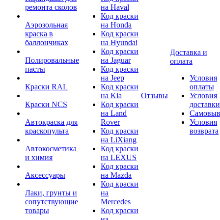
ремонта сколов
на Haval
Код краски
Аэрозольная
на Honda
краска в
Код краски
баллончиках
на Hyundai
Код краски
Доставка и
Полировальные
на Jaguar
оплата
пасты
Код краски
на Jeep
Условия
Краски RAL
Код краски
оплаты
на Kia
Отзывы
Условия
Краски NCS
Код краски
доставки
на Land
Самовыв
Автокраска для
Rover
Условия
краскопульта
Код краски
возврата
на LiXiang
Автокосметика
Код краски
и химия
на LEXUS
Код краски
Аксессуары
на Mazda
Код краски
Лаки, грунты и
на
сопутствующие
Mercedes
товары
Код краски
на