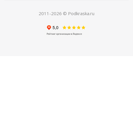
150
руб.
/шт
420
руб.
2011-2026 © Podkraska.ru
Экономия
270
руб.
ХИТ
РЕКОМЕНДУЕМ
04. Грунт по металлу автомобильный
Есть в наличии
250
руб.
/шт