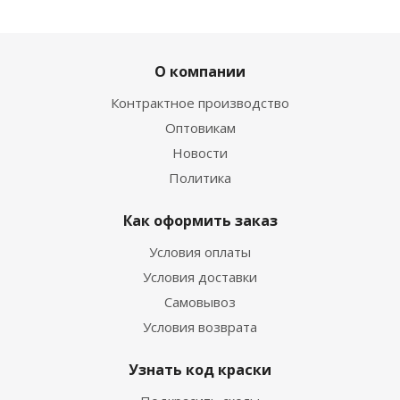
ХИТ
РЕКОМЕНДУЕМ
О компании
Контрактное производство
Оптовикам
Новости
Политика
02. Лак для подкраски сколов автомобиля 15 мл
Есть в наличии
Как оформить заказ
270
руб.
/шт
420
руб.
Условия оплаты
Экономия
150
руб.
Условия доставки
Самовывоз
Условия возврата
Узнать код краски