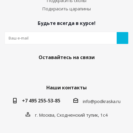
Подкрасить сколы
Подкрасить царапины
Будьте всегда в курсе!
05. Грунт по пластику (праймер) 20мл с кисточкой
Есть в наличии
250
руб.
/шт
Оставайтесь на связи
Наши контакты
+7 495 255-53-85
info@podkraska.ru
г. Москва, Сходненский тупик, 1с4
Средство для обезжиривания кузова
автомобиля. Флакон 20мл.
Есть в наличии