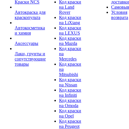
Краски NCS
Код краски
доставки
на Land
Самовыв
Автокраска для
Rover
Условия
краскопульта
Код краски
возврата
на LiXiang
Автокосметика
Код краски
и химия
на LEXUS
Код краски
Аксессуары
на Mazda
Код краски
Лаки, грунты и
на
сопутствующие
Mercedes
товары
Код краски
на
Mitsubishi
Код краски
на Nissan
Код краски
на Infiniti
Код краски
на Omoda
Код краски
на Opel
Код краски
на Peugeot