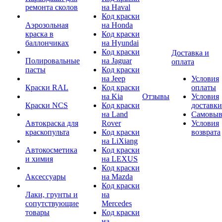
ремонта сколов
на Haval
Код краски
Аэрозольная
на Honda
краска в
Код краски
баллончиках
на Hyundai
Код краски
Доставка и
Полировальные
на Jaguar
оплата
пасты
Код краски
на Jeep
Условия
Краски RAL
Код краски
оплаты
на Kia
Отзывы
Условия
Краски NCS
Код краски
доставки
на Land
Самовыв
Автокраска для
Rover
Условия
краскопульта
Код краски
возврата
на LiXiang
Автокосметика
Код краски
и химия
на LEXUS
Код краски
Аксессуары
на Mazda
Код краски
Лаки, грунты и
на
сопутствующие
Mercedes
товары
Код краски
на