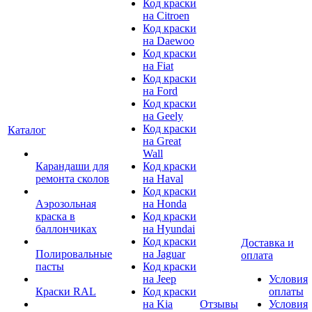
Код краски
на Citroen
Код краски
на Daewoo
Код краски
на Fiat
Код краски
на Ford
Код краски
на Geely
Код краски
Каталог
на Great
Wall
Карандаши для
Код краски
ремонта сколов
на Haval
Код краски
Аэрозольная
на Honda
краска в
Код краски
баллончиках
на Hyundai
Код краски
Доставка и
Полировальные
на Jaguar
оплата
пасты
Код краски
на Jeep
Условия
Краски RAL
Код краски
оплаты
на Kia
Отзывы
Условия