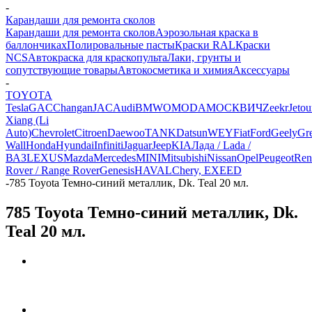
-
Карандаши для ремонта сколов
Карандаши для ремонта сколов
Аэрозольная краска в
баллончиках
Полировальные пасты
Краски RAL
Краски
NCS
Автокраска для краскопульта
Лаки, грунты и
сопутствующие товары
Автокосметика и химия
Аксессуары
-
TOYOTA
Tesla
GAC
Changan
JAC
Audi
BMW
OMODA
МОСКВИЧ
Zeekr
Jetou
Xiang (Li
Auto)
Chevrolet
Citroen
Daewoo
TANK
Datsun
WEY
Fiat
Ford
Geely
Gre
Wall
Honda
Hyundai
Infiniti
Jaguar
Jeep
KIA
Лада / Lada /
ВАЗ
LEXUS
Mazda
Mercedes
MINI
Mitsubishi
Nissan
Opel
Peugeot
Ren
Rover / Range Rover
Genesis
HAVAL
Chery, EXEED
-
785 Toyota Темно-синий металлик, Dk. Teal 20 мл.
785 Toyota Темно-синий металлик, Dk.
Teal 20 мл.