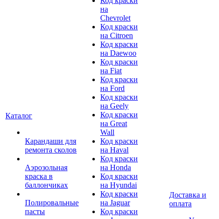
Код краски
на
Chevrolet
Код краски
на Citroen
Код краски
на Daewoo
Код краски
на Fiat
Код краски
на Ford
Код краски
на Geely
Код краски
Каталог
на Great
Wall
Карандаши для
Код краски
ремонта сколов
на Haval
Код краски
Аэрозольная
на Honda
краска в
Код краски
баллончиках
на Hyundai
Код краски
Доставка и
Полировальные
на Jaguar
оплата
пасты
Код краски