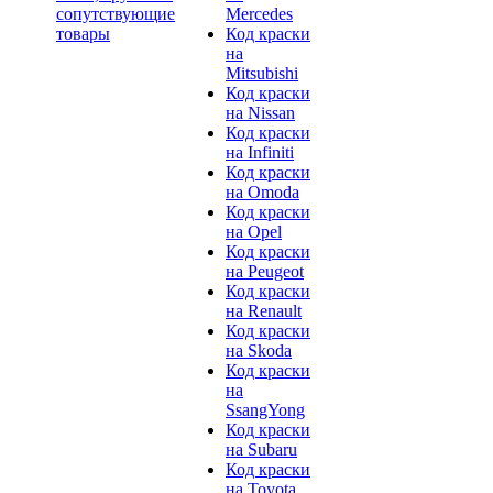
сопутствующие
Mercedes
товары
Код краски
на
Mitsubishi
Код краски
на Nissan
Код краски
на Infiniti
Код краски
на Omoda
Код краски
на Opel
Код краски
на Peugeot
Код краски
на Renault
Код краски
на Skoda
Код краски
на
SsangYong
Код краски
на Subaru
Код краски
на Toyota