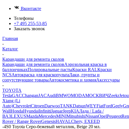
Вконтакте
Телефоны
+7 495 255-53-85
Заказать звонок
Главная
-
Каталог
-
Карандаши для ремонта сколов
Карандаши для ремонта сколов
Аэрозольная краска в
баллончиках
Полировальные пасты
Краски RAL
Краски
NCS
Автокраска для краскопульта
Лаки, грунты и
сопутствующие товары
Автокосметика и химия
Аксессуары
-
TOYOTA
Tesla
GAC
Changan
JAC
Audi
BMW
OMODA
МОСКВИЧ
Zeekr
Jetou
Xiang (Li
Auto)
Chevrolet
Citroen
Daewoo
TANK
Datsun
WEY
Fiat
Ford
Geely
Gre
Wall
Honda
Hyundai
Infiniti
Jaguar
Jeep
KIA
Лада / Lada /
ВАЗ
LEXUS
Mazda
Mercedes
MINI
Mitsubishi
Nissan
Opel
Peugeot
Ren
Rover / Range Rover
Genesis
HAVAL
Chery, EXEED
-
4S0 Toyota Серо-бежевый металлик, Beige 20 мл.