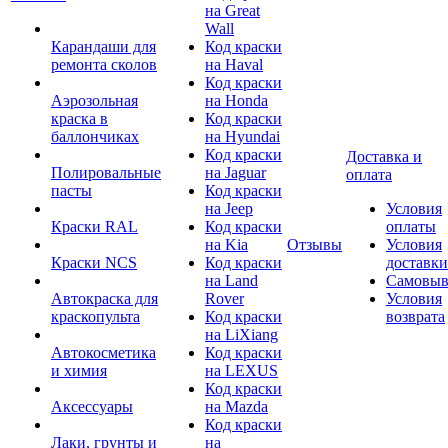
на Great
Wall
Карандаши для
Код краски
ремонта сколов
на Haval
Код краски
Аэрозольная
на Honda
краска в
Код краски
баллончиках
на Hyundai
Код краски
Доставка и
Полировальные
на Jaguar
оплата
пасты
Код краски
на Jeep
Условия
Краски RAL
Код краски
оплаты
на Kia
Отзывы
Условия
Краски NCS
Код краски
доставки
на Land
Самовыв
Автокраска для
Rover
Условия
краскопульта
Код краски
возврата
на LiXiang
Автокосметика
Код краски
и химия
на LEXUS
Код краски
Аксессуары
на Mazda
Код краски
Лаки, грунты и
на