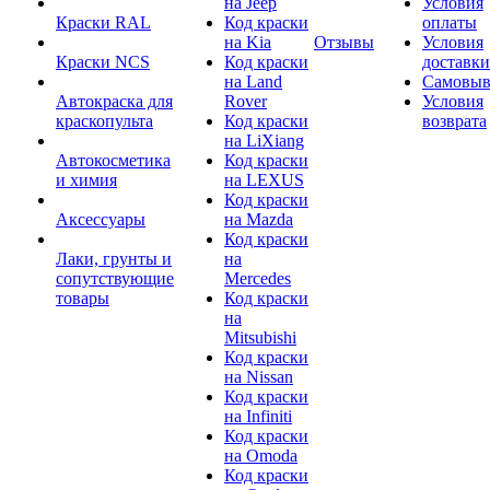
на Jeep
Условия
Краски RAL
Код краски
оплаты
на Kia
Отзывы
Условия
Краски NCS
Код краски
доставки
на Land
Самовыв
Автокраска для
Rover
Условия
краскопульта
Код краски
возврата
на LiXiang
Автокосметика
Код краски
и химия
на LEXUS
Код краски
Аксессуары
на Mazda
Код краски
Лаки, грунты и
на
сопутствующие
Mercedes
товары
Код краски
на
Mitsubishi
Код краски
на Nissan
Код краски
на Infiniti
Код краски
на Omoda
Код краски