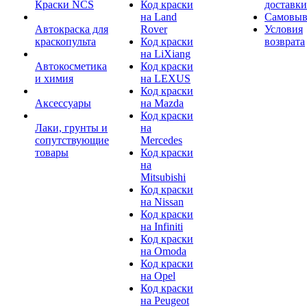
Краски NCS
Код краски
доставки
на Land
Самовыв
Автокраска для
Rover
Условия
краскопульта
Код краски
возврата
на LiXiang
Автокосметика
Код краски
и химия
на LEXUS
Код краски
Аксессуары
на Mazda
Код краски
Лаки, грунты и
на
сопутствующие
Mercedes
товары
Код краски
на
Mitsubishi
Код краски
на Nissan
Код краски
на Infiniti
Код краски
на Omoda
Код краски
на Opel
Код краски
на Peugeot