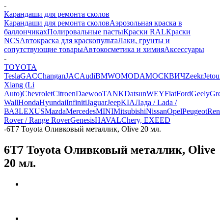
-
Карандаши для ремонта сколов
Карандаши для ремонта сколов
Аэрозольная краска в
баллончиках
Полировальные пасты
Краски RAL
Краски
NCS
Автокраска для краскопульта
Лаки, грунты и
сопутствующие товары
Автокосметика и химия
Аксессуары
-
TOYOTA
Tesla
GAC
Changan
JAC
Audi
BMW
OMODA
МОСКВИЧ
Zeekr
Jetou
Xiang (Li
Auto)
Chevrolet
Citroen
Daewoo
TANK
Datsun
WEY
Fiat
Ford
Geely
Gre
Wall
Honda
Hyundai
Infiniti
Jaguar
Jeep
KIA
Лада / Lada /
ВАЗ
LEXUS
Mazda
Mercedes
MINI
Mitsubishi
Nissan
Opel
Peugeot
Ren
Rover / Range Rover
Genesis
HAVAL
Chery, EXEED
-
6T7 Toyota Оливковый металлик, Olive 20 мл.
6T7 Toyota Оливковый металлик, Olive
20 мл.