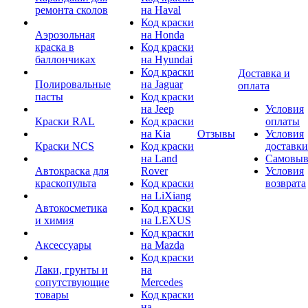
ремонта сколов
на Haval
Код краски
Аэрозольная
на Honda
краска в
Код краски
баллончиках
на Hyundai
Код краски
Доставка и
Полировальные
на Jaguar
оплата
пасты
Код краски
на Jeep
Условия
Краски RAL
Код краски
оплаты
на Kia
Отзывы
Условия
Краски NCS
Код краски
доставки
на Land
Самовыв
Автокраска для
Rover
Условия
краскопульта
Код краски
возврата
на LiXiang
Автокосметика
Код краски
и химия
на LEXUS
Код краски
Аксессуары
на Mazda
Код краски
Лаки, грунты и
на
сопутствующие
Mercedes
товары
Код краски
на