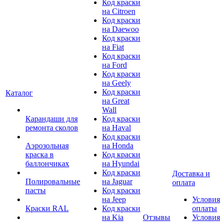
Код краски
на Citroen
Код краски
на Daewoo
Код краски
на Fiat
Код краски
на Ford
Код краски
на Geely
Код краски
Каталог
на Great
Wall
Карандаши для
Код краски
ремонта сколов
на Haval
Код краски
Аэрозольная
на Honda
краска в
Код краски
баллончиках
на Hyundai
Код краски
Доставка и
Полировальные
на Jaguar
оплата
пасты
Код краски
на Jeep
Условия
Краски RAL
Код краски
оплаты
на Kia
Отзывы
Условия