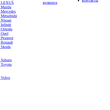
Контакты
а LEXUS
возврата
а Mazda
 Mercedes
Mitsubishi
 Nissan
nfiniti
а Omoda
 Opel
 Peugeot
 Renault
 Skoda
 Subaru
 Toyota
 Volvo