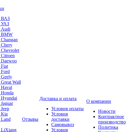
ки
а ВАЗ
а УАЗ
 Audi
на BMW
 Changan
 Chery
 Chevrolet
 Citroen
а Daewoo
Fiat
 Ford
 Geely
 Great Wall
 Haval
а Honda
 Hyundai
Доставка и оплата
О компании
 Jaguar
 Jeep
Условия оплаты
Новости
 Kia
Условия
Контрактное
 Land
Отзывы
доставки
производство
Самовывоз
Политика
 LiXiang
Условия