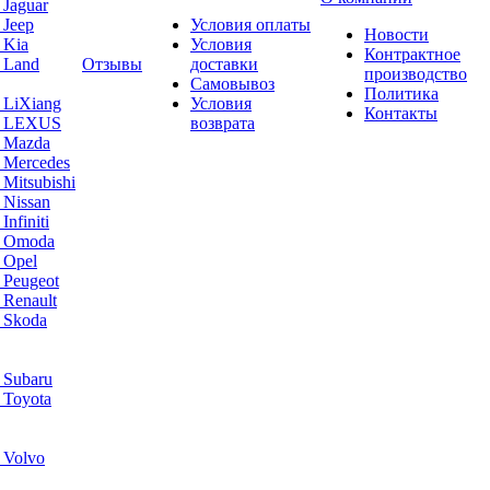
 Jaguar
 Jeep
Условия оплаты
Новости
 Kia
Условия
Контрактное
 Land
Отзывы
доставки
производство
Самовывоз
Политика
 LiXiang
Условия
Контакты
а LEXUS
возврата
а Mazda
 Mercedes
Mitsubishi
 Nissan
nfiniti
а Omoda
 Opel
 Peugeot
 Renault
 Skoda
 Subaru
 Toyota
 Volvo