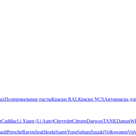
ах
Полировальные пасты
Краски RAL
Краски NCS
Автокраска для
r
Cadillac
Li Xiang (Li Auto)
Chevrolet
Citroen
Daewoo
TANK
Datsun
W
ault
Porsche
Ravon
Seat
Skoda
SsangYong
Subaru
Suzuki
Volkswagen
Vol