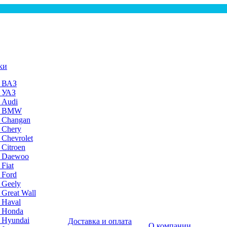
ки
а ВАЗ
а УАЗ
 Audi
на BMW
 Changan
 Chery
 Chevrolet
 Citroen
а Daewoo
Fiat
 Ford
 Geely
 Great Wall
 Haval
а Honda
 Hyundai
Доставка и оплата
О компании