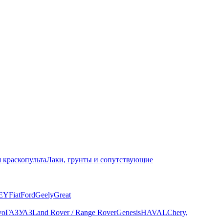
 краскопульта
Лаки, грунты и сопутствующие
EY
Fiat
Ford
Geely
Great
vo
ГАЗ
УАЗ
Land Rover / Range Rover
Genesis
HAVAL
Chery,