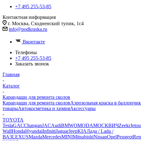
+7 495 255-53-85
Контактная информация
г. Москва, Сходненский тупик, 1с4
info@podkraska.ru
Вконтакте
Телефоны
+7 495 255-53-85
Заказать звонок
Главная
-
Каталог
-
Карандаши для ремонта сколов
Карандаши для ремонта сколов
Аэрозольная краска в баллончик
товары
Автокосметика и химия
Аксессуары
-
TOYOTA
Tesla
GAC
Changan
JAC
Audi
BMW
OMODA
МОСКВИЧ
Zeekr
Jetou
Wall
Honda
Hyundai
Infiniti
Jaguar
Jeep
KIA
Лада / Lada /
ВАЗ
LEXUS
Mazda
Mercedes
MINI
Mitsubishi
Nissan
Opel
Peugeot
Ren