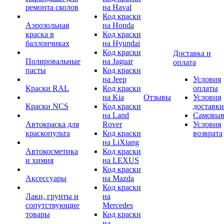
ремонта сколов
на Haval
Код краски
Аэрозольная
на Honda
краска в
Код краски
баллончиках
на Hyundai
Код краски
Доставка и
Полировальные
на Jaguar
оплата
пасты
Код краски
на Jeep
Условия
Краски RAL
Код краски
оплаты
на Kia
Отзывы
Условия
Краски NCS
Код краски
доставки
на Land
Самовыв
Автокраска для
Rover
Условия
краскопульта
Код краски
возврата
на LiXiang
Автокосметика
Код краски
и химия
на LEXUS
Код краски
Аксессуары
на Mazda
Код краски
Лаки, грунты и
на
сопутствующие
Mercedes
товары
Код краски
на