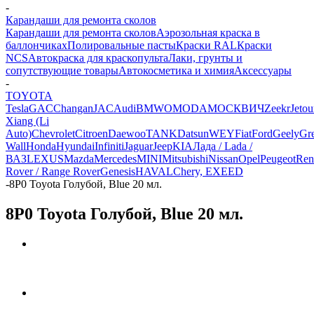
-
Карандаши для ремонта сколов
Карандаши для ремонта сколов
Аэрозольная краска в
баллончиках
Полировальные пасты
Краски RAL
Краски
NCS
Автокраска для краскопульта
Лаки, грунты и
сопутствующие товары
Автокосметика и химия
Аксессуары
-
TOYOTA
Tesla
GAC
Changan
JAC
Audi
BMW
OMODA
МОСКВИЧ
Zeekr
Jetou
Xiang (Li
Auto)
Chevrolet
Citroen
Daewoo
TANK
Datsun
WEY
Fiat
Ford
Geely
Gre
Wall
Honda
Hyundai
Infiniti
Jaguar
Jeep
KIA
Лада / Lada /
ВАЗ
LEXUS
Mazda
Mercedes
MINI
Mitsubishi
Nissan
Opel
Peugeot
Ren
Rover / Range Rover
Genesis
HAVAL
Chery, EXEED
-
8P0 Toyota Голубой, Blue 20 мл.
8P0 Toyota Голубой, Blue 20 мл.