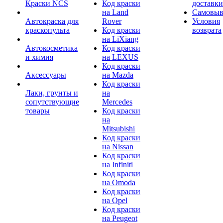
Краски NCS
Код краски
доставки
на Land
Самовыв
Автокраска для
Rover
Условия
краскопульта
Код краски
возврата
на LiXiang
Автокосметика
Код краски
и химия
на LEXUS
Код краски
Аксессуары
на Mazda
Код краски
Лаки, грунты и
на
сопутствующие
Mercedes
товары
Код краски
на
Mitsubishi
Код краски
на Nissan
Код краски
на Infiniti
Код краски
на Omoda
Код краски
на Opel
Код краски
на Peugeot