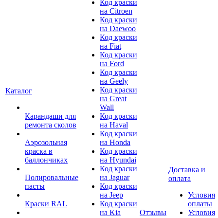
Код краски
на Citroen
Код краски
на Daewoo
Код краски
на Fiat
Код краски
на Ford
Код краски
на Geely
Код краски
Каталог
на Great
Wall
Карандаши для
Код краски
ремонта сколов
на Haval
Код краски
Аэрозольная
на Honda
краска в
Код краски
баллончиках
на Hyundai
Код краски
Доставка и
Полировальные
на Jaguar
оплата
пасты
Код краски
на Jeep
Условия
Краски RAL
Код краски
оплаты
на Kia
Отзывы
Условия