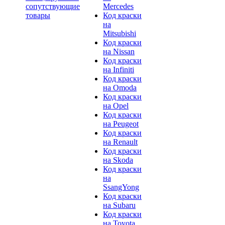
сопутствующие
Mercedes
товары
Код краски
на
Mitsubishi
Код краски
на Nissan
Код краски
на Infiniti
Код краски
на Omoda
Код краски
на Opel
Код краски
на Peugeot
Код краски
на Renault
Код краски
на Skoda
Код краски
на
SsangYong
Код краски
на Subaru
Код краски
на Toyota