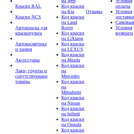
на Jeep
Условия
Краски RAL
Код краски
оплаты
на Kia
Отзывы
Условия
Краски NCS
Код краски
доставки
на Land
Самовыв
Автокраска для
Rover
Условия
краскопульта
Код краски
возврата
на LiXiang
Автокосметика
Код краски
и химия
на LEXUS
Код краски
Аксессуары
на Mazda
Код краски
Лаки, грунты и
на
сопутствующие
Mercedes
товары
Код краски
на
Mitsubishi
Код краски
на Nissan
Код краски
на Infiniti
Код краски
на Omoda
Код краски