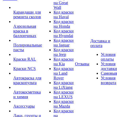
на Great
Wall
Карандаши для
Код краски
ремонта сколов
на Haval
Код краски
Аэрозольная
на Honda
краска в
Код краски
баллончиках
на Hyundai
Код краски
Доставка и
Полировальные
на Jaguar
оплата
пасты
Код краски
на Jeep
Условия
Краски RAL
Код краски
оплаты
на Kia
Отзывы
Условия
Краски NCS
Код краски
доставки
на Land
Самовыв
Автокраска для
Rover
Условия
краскопульта
Код краски
возврата
на LiXiang
Автокосметика
Код краски
и химия
на LEXUS
Код краски
Аксессуары
на Mazda
Код краски
Лаки, грунты и
на