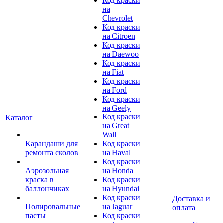
Код краски
на
Chevrolet
Код краски
на Citroen
Код краски
на Daewoo
Код краски
на Fiat
Код краски
на Ford
Код краски
на Geely
Код краски
Каталог
на Great
Wall
Карандаши для
Код краски
ремонта сколов
на Haval
Код краски
Аэрозольная
на Honda
краска в
Код краски
баллончиках
на Hyundai
Код краски
Доставка и
Полировальные
на Jaguar
оплата
пасты
Код краски