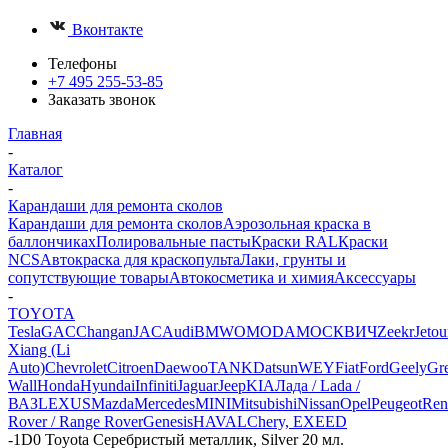
Вконтакте
Телефоны
+7 495 255-53-85
Заказать звонок
Главная
-
Каталог
-
Карандаши для ремонта сколов
Карандаши для ремонта сколов
Аэрозольная краска в
баллончиках
Полировальные пасты
Краски RAL
Краски
NCS
Автокраска для краскопульта
Лаки, грунты и
сопутствующие товары
Автокосметика и химия
Аксессуары
-
TOYOTA
Tesla
GAC
Changan
JAC
Audi
BMW
OMODA
МОСКВИЧ
Zeekr
Jetou
Xiang (Li
Auto)
Chevrolet
Citroen
Daewoo
TANK
Datsun
WEY
Fiat
Ford
Geely
Gre
Wall
Honda
Hyundai
Infiniti
Jaguar
Jeep
KIA
Лада / Lada /
ВАЗ
LEXUS
Mazda
Mercedes
MINI
Mitsubishi
Nissan
Opel
Peugeot
Ren
Rover / Range Rover
Genesis
HAVAL
Chery, EXEED
-
1D0 Toyota Серебристый металлик, Silver 20 мл.