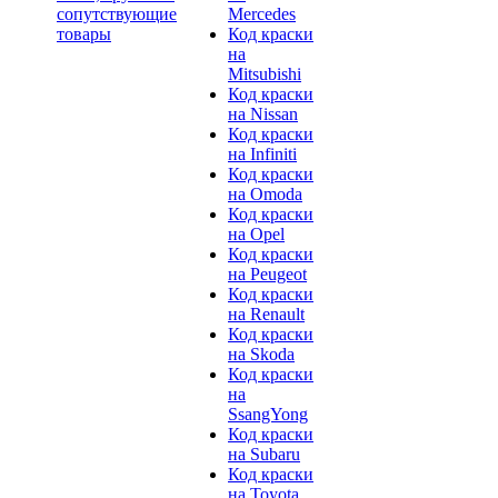
сопутствующие
Mercedes
товары
Код краски
на
Mitsubishi
Код краски
на Nissan
Код краски
на Infiniti
Код краски
на Omoda
Код краски
на Opel
Код краски
на Peugeot
Код краски
на Renault
Код краски
на Skoda
Код краски
на
SsangYong
Код краски
на Subaru
Код краски
на Toyota