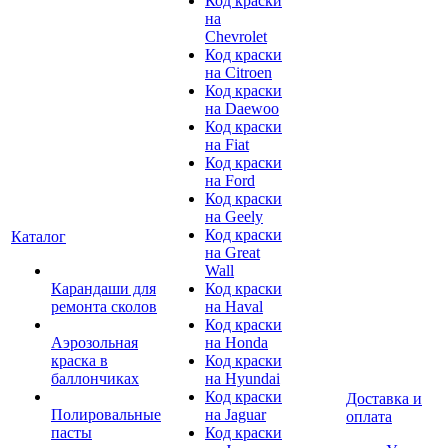
Код краски
на
Chevrolet
Код краски
на Citroen
Код краски
на Daewoo
Код краски
на Fiat
Код краски
на Ford
Код краски
на Geely
Код краски
Каталог
на Great
Wall
Карандаши для
Код краски
ремонта сколов
на Haval
Код краски
Аэрозольная
на Honda
краска в
Код краски
баллончиках
на Hyundai
Код краски
Доставка и
Полировальные
на Jaguar
оплата
пасты
Код краски