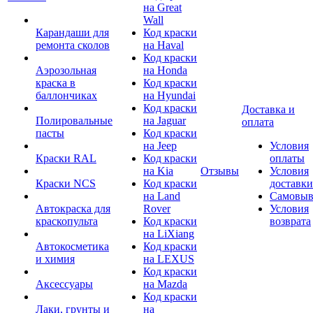
на Great
Wall
Карандаши для
Код краски
ремонта сколов
на Haval
Код краски
Аэрозольная
на Honda
краска в
Код краски
баллончиках
на Hyundai
Код краски
Доставка и
Полировальные
на Jaguar
оплата
пасты
Код краски
на Jeep
Условия
Краски RAL
Код краски
оплаты
на Kia
Отзывы
Условия
Краски NCS
Код краски
доставки
на Land
Самовыв
Автокраска для
Rover
Условия
краскопульта
Код краски
возврата
на LiXiang
Автокосметика
Код краски
и химия
на LEXUS
Код краски
Аксессуары
на Mazda
Код краски
Лаки, грунты и
на