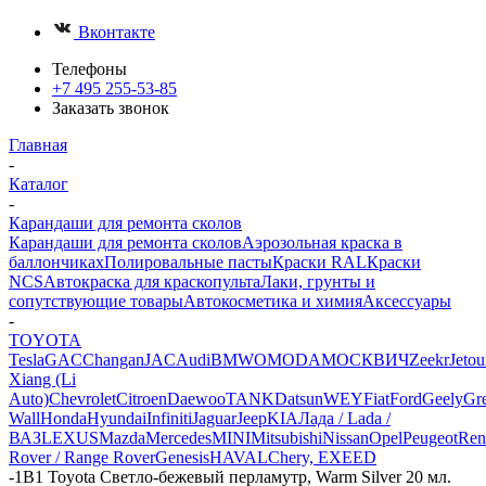
Вконтакте
Телефоны
+7 495 255-53-85
Заказать звонок
Главная
-
Каталог
-
Карандаши для ремонта сколов
Карандаши для ремонта сколов
Аэрозольная краска в
баллончиках
Полировальные пасты
Краски RAL
Краски
NCS
Автокраска для краскопульта
Лаки, грунты и
сопутствующие товары
Автокосметика и химия
Аксессуары
-
TOYOTA
Tesla
GAC
Changan
JAC
Audi
BMW
OMODA
МОСКВИЧ
Zeekr
Jetou
Xiang (Li
Auto)
Chevrolet
Citroen
Daewoo
TANK
Datsun
WEY
Fiat
Ford
Geely
Gre
Wall
Honda
Hyundai
Infiniti
Jaguar
Jeep
KIA
Лада / Lada /
ВАЗ
LEXUS
Mazda
Mercedes
MINI
Mitsubishi
Nissan
Opel
Peugeot
Ren
Rover / Range Rover
Genesis
HAVAL
Chery, EXEED
-
1B1 Toyota Светло-бежевый перламутр, Warm Silver 20 мл.