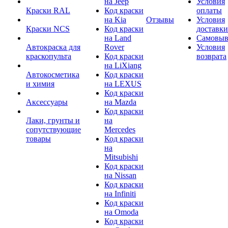
на Jeep
Условия
Краски RAL
Код краски
оплаты
на Kia
Отзывы
Условия
Краски NCS
Код краски
доставки
на Land
Самовыв
Автокраска для
Rover
Условия
краскопульта
Код краски
возврата
на LiXiang
Автокосметика
Код краски
и химия
на LEXUS
Код краски
Аксессуары
на Mazda
Код краски
Лаки, грунты и
на
сопутствующие
Mercedes
товары
Код краски
на
Mitsubishi
Код краски
на Nissan
Код краски
на Infiniti
Код краски
на Omoda
Код краски