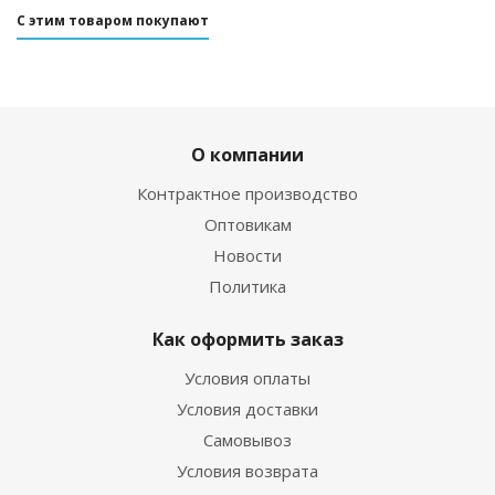
С этим товаром покупают
ХИТ
РЕКОМЕНДУЕМ
О компании
Контрактное производство
Оптовикам
Новости
Политика
02. Лак для подкраски сколов автомобиля 15 мл
Есть в наличии
Как оформить заказ
270
руб.
/шт
420
руб.
Условия оплаты
Экономия
150
руб.
Условия доставки
Самовывоз
Условия возврата