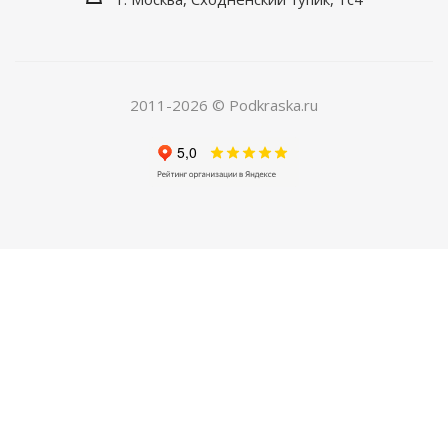
Средство для обезжиривания кузова
автомобиля. Флакон 20мл.
Есть в наличии
150
руб.
/шт
420
руб.
2011-2026 © Podkraska.ru
Экономия
270
руб.
ХИТ
РЕКОМЕНДУЕМ
04. Грунт по металлу автомобильный
Есть в наличии
250
руб.
/шт