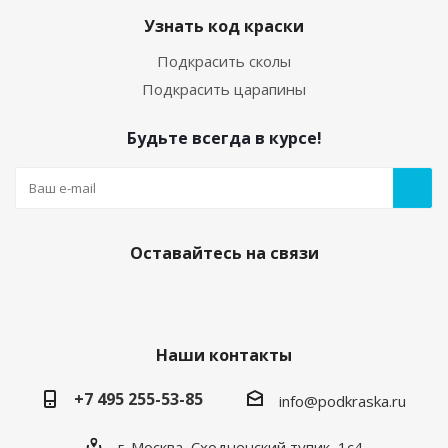
Узнать код краски
Подкрасить сколы
Подкрасить царапины
Будьте всегда в курсе!
05. Грунт по пластику (праймер) 20мл с кисточкой
Есть в наличии
250
руб.
/шт
Оставайтесь на связи
Наши контакты
+7 495 255-53-85
info@podkraska.ru
г. Москва, Сходненский тупик, 1с4