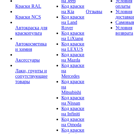
на Jeep
Условия
Краски RAL
Код краски
оплаты
на Kia
Отзывы
Условия
Краски NCS
Код краски
доставки
на Land
Самовыв
Автокраска для
Rover
Условия
краскопульта
Код краски
возврата
на LiXiang
Автокосметика
Код краски
и химия
на LEXUS
Код краски
Аксессуары
на Mazda
Код краски
Лаки, грунты и
на
сопутствующие
Mercedes
товары
Код краски
на
Mitsubishi
Код краски
на Nissan
Код краски
на Infiniti
Код краски
на Omoda
Код краски