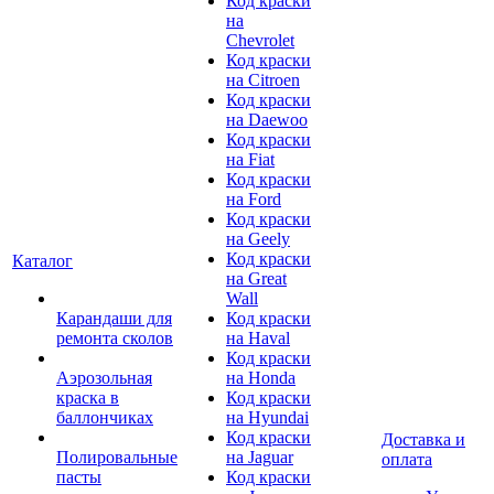
Код краски
на
Chevrolet
Код краски
на Citroen
Код краски
на Daewoo
Код краски
на Fiat
Код краски
на Ford
Код краски
на Geely
Код краски
Каталог
на Great
Wall
Карандаши для
Код краски
ремонта сколов
на Haval
Код краски
Аэрозольная
на Honda
краска в
Код краски
баллончиках
на Hyundai
Код краски
Доставка и
Полировальные
на Jaguar
оплата
пасты
Код краски