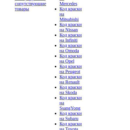
сопутствующие
Mercedes
товары
Код краски
на
Mitsubishi
Код краски
на Nissan
Код краски
на Infiniti
Код краски
на Omoda
Код краски
на Opel
Код краски
на Peugeot
Код краски
на Renault
Код краски
на Skoda
Код краски
на
SsangYong
Код краски
на Subaru
Код краски
на Toyota