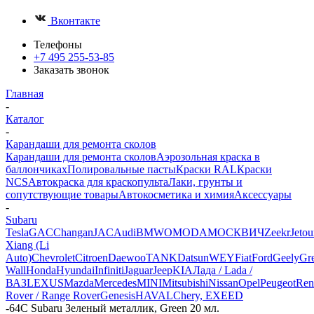
Вконтакте
Телефоны
+7 495 255-53-85
Заказать звонок
Главная
-
Каталог
-
Карандаши для ремонта сколов
Карандаши для ремонта сколов
Аэрозольная краска в
баллончиках
Полировальные пасты
Краски RAL
Краски
NCS
Автокраска для краскопульта
Лаки, грунты и
сопутствующие товары
Автокосметика и химия
Аксессуары
-
Subaru
Tesla
GAC
Changan
JAC
Audi
BMW
OMODA
МОСКВИЧ
Zeekr
Jetou
Xiang (Li
Auto)
Chevrolet
Citroen
Daewoo
TANK
Datsun
WEY
Fiat
Ford
Geely
Gre
Wall
Honda
Hyundai
Infiniti
Jaguar
Jeep
KIA
Лада / Lada /
ВАЗ
LEXUS
Mazda
Mercedes
MINI
Mitsubishi
Nissan
Opel
Peugeot
Ren
Rover / Range Rover
Genesis
HAVAL
Chery, EXEED
-
64C Subaru Зеленый металлик, Green 20 мл.