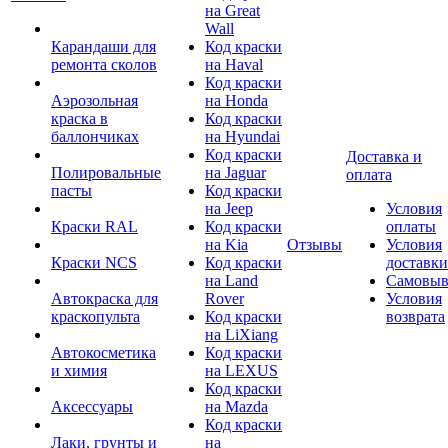
на Great
Wall
Карандаши для
Код краски
ремонта сколов
на Haval
Код краски
Аэрозольная
на Honda
краска в
Код краски
баллончиках
на Hyundai
Код краски
Доставка и
Полировальные
на Jaguar
оплата
пасты
Код краски
на Jeep
Условия
Краски RAL
Код краски
оплаты
на Kia
Отзывы
Условия
Краски NCS
Код краски
доставки
на Land
Самовыв
Автокраска для
Rover
Условия
краскопульта
Код краски
возврата
на LiXiang
Автокосметика
Код краски
и химия
на LEXUS
Код краски
Аксессуары
на Mazda
Код краски
Лаки, грунты и
на