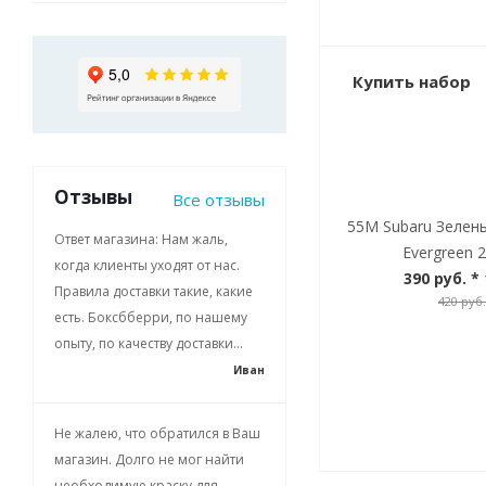
Купить набор
Отзывы
Все отзывы
55M Subaru Зелен
Ответ магазина: Нам жаль,
Evergreen 2
когда клиенты уходят от нас.
390 руб.
* 
Правила доставки такие, какие
420 руб.
есть. Боксбберри, по нашему
опыту, по качеству доставки...
Иван
Не жалею, что обратился в Ваш
магазин. Долго не мог найти
необходимую краску для