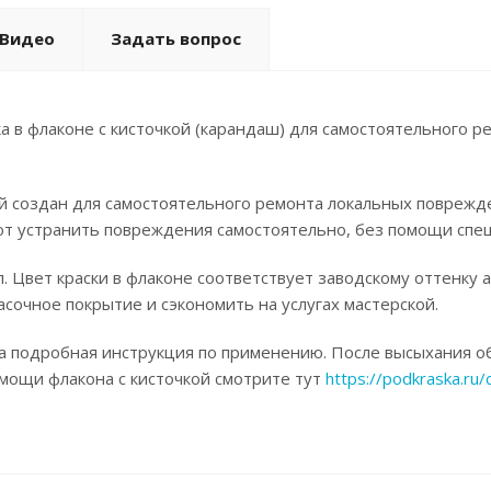
Видео
Задать вопрос
а в флаконе с кисточкой (карандаш) для самостоятельного р
ой создан для самостоятельного ремонта локальных поврежд
ют устранить повреждения самостоятельно, без помощи спец
. Цвет краски в флаконе соответствует заводскому оттенку 
асочное покрытие и сэкономить на услугах мастерской.
а подробная инструкция по применению. После высыхания об
омощи флакона с кисточкой смотрите тут
https://podkraska.ru/