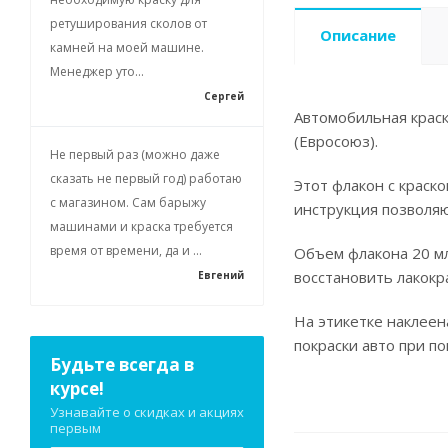
ретуширования сколов от
Описание
камней на моей машине.
Менеджер уто...
Сергей
Автомобильная краск
(Евросоюз).
Не первый раз (можно даже
сказать не первый год) работаю
Этот флакон с краск
с магазином. Сам барыжу
инструкция позволя
машинами и краска требуется
время от времени, да и ...
Объем флакона 20 мл
восстановить лакокр
Евгений
На этикетке наклеен
покраски авто при п
Будьте всегда в
курсе!
Узнавайте о скидках и акциях
первым