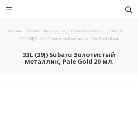
Главная
-
Каталог
-
Карандаши для ремонта сколов
-
Subaru
-
33L (39J) Subaru Золотистый металлик, Pale Gold 20 мл.
33L (39J) Subaru Золотистый
металлик, Pale Gold 20 мл.