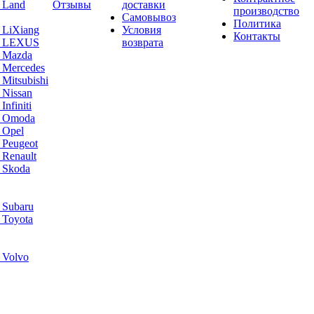
 Land
Отзывы
доставки
производство
Самовывоз
Политика
 LiXiang
Условия
Контакты
а LEXUS
возврата
а Mazda
 Mercedes
Mitsubishi
 Nissan
nfiniti
а Omoda
 Opel
 Peugeot
 Renault
 Skoda
 Subaru
 Toyota
 Volvo