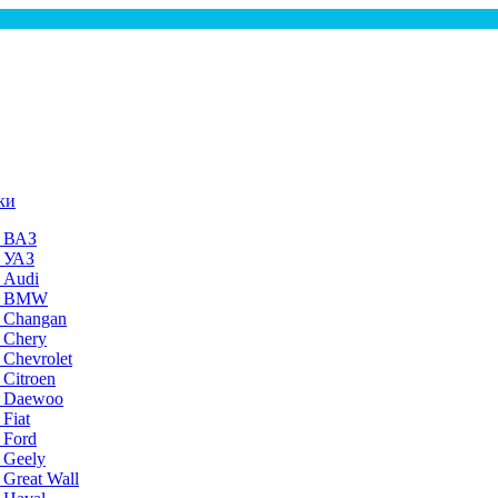
ки
а ВАЗ
а УАЗ
 Audi
на BMW
 Changan
 Chery
 Chevrolet
 Citroen
а Daewoo
Fiat
 Ford
 Geely
 Great Wall