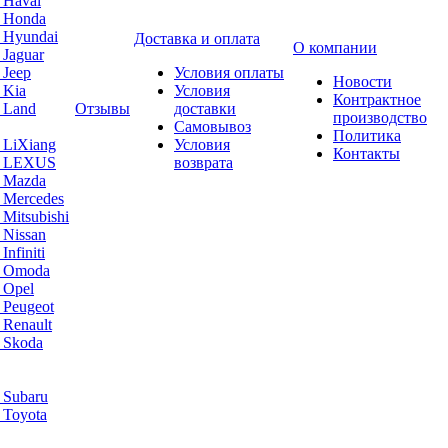
 Haval
а Honda
 Hyundai
Доставка и оплата
О компании
 Jaguar
 Jeep
Условия оплаты
Новости
 Kia
Условия
Контрактное
 Land
Отзывы
доставки
производство
Самовывоз
Политика
 LiXiang
Условия
Контакты
а LEXUS
возврата
а Mazda
 Mercedes
Mitsubishi
 Nissan
nfiniti
а Omoda
 Opel
 Peugeot
 Renault
 Skoda
 Subaru
 Toyota