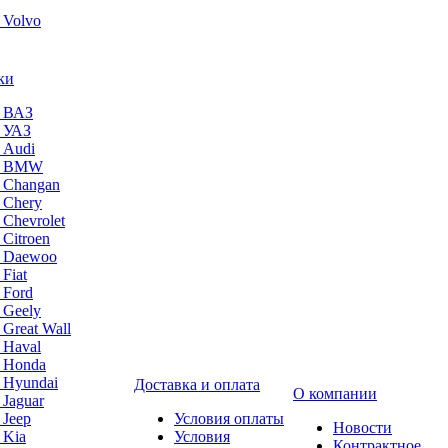
 Volvo
ки
а ВАЗ
а УАЗ
 Audi
на BMW
 Changan
 Chery
 Chevrolet
 Citroen
а Daewoo
Fiat
 Ford
 Geely
 Great Wall
 Haval
а Honda
 Hyundai
Доставка и оплата
О компании
 Jaguar
 Jeep
Условия оплаты
Новости
 Kia
Условия
Контрактное