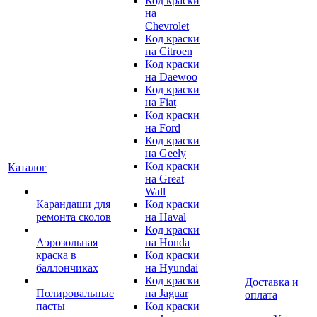
Код краски
на
Chevrolet
Код краски
на Citroen
Код краски
на Daewoo
Код краски
на Fiat
Код краски
на Ford
Код краски
на Geely
Код краски
Каталог
на Great
Wall
Карандаши для
Код краски
ремонта сколов
на Haval
Код краски
Аэрозольная
на Honda
краска в
Код краски
баллончиках
на Hyundai
Код краски
Доставка и
Полировальные
на Jaguar
оплата
пасты
Код краски