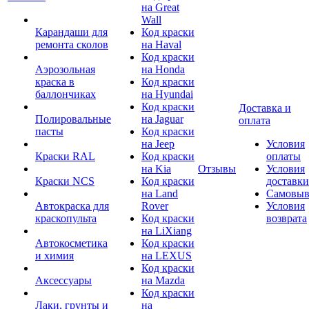
на Great
Wall
Карандаши для
Код краски
ремонта сколов
на Haval
Код краски
Аэрозольная
на Honda
краска в
Код краски
баллончиках
на Hyundai
Код краски
Доставка и
Полировальные
на Jaguar
оплата
пасты
Код краски
на Jeep
Условия
Краски RAL
Код краски
оплаты
на Kia
Отзывы
Условия
Краски NCS
Код краски
доставки
на Land
Самовыв
Автокраска для
Rover
Условия
краскопульта
Код краски
возврата
на LiXiang
Автокосметика
Код краски
и химия
на LEXUS
Код краски
Аксессуары
на Mazda
Код краски
Лаки, грунты и
на