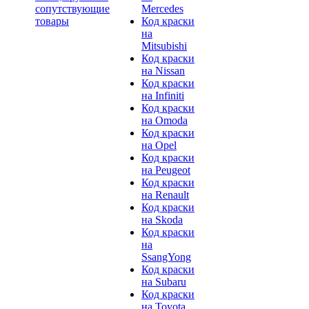
сопутствующие
Mercedes
товары
Код краски
на
Mitsubishi
Код краски
на Nissan
Код краски
на Infiniti
Код краски
на Omoda
Код краски
на Opel
Код краски
на Peugeot
Код краски
на Renault
Код краски
на Skoda
Код краски
на
SsangYong
Код краски
на Subaru
Код краски
на Toyota