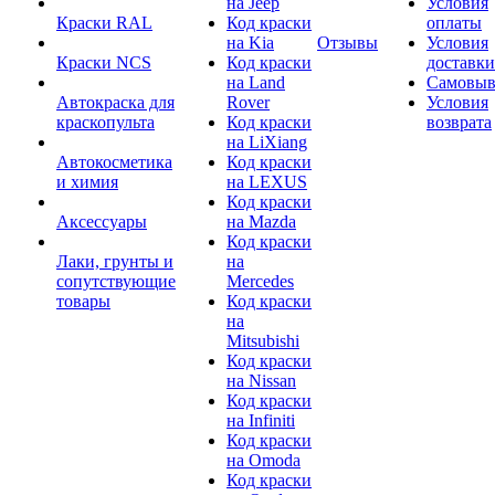
на Jeep
Условия
Краски RAL
Код краски
оплаты
на Kia
Отзывы
Условия
Краски NCS
Код краски
доставки
на Land
Самовыв
Автокраска для
Rover
Условия
краскопульта
Код краски
возврата
на LiXiang
Автокосметика
Код краски
и химия
на LEXUS
Код краски
Аксессуары
на Mazda
Код краски
Лаки, грунты и
на
сопутствующие
Mercedes
товары
Код краски
на
Mitsubishi
Код краски
на Nissan
Код краски
на Infiniti
Код краски
на Omoda
Код краски