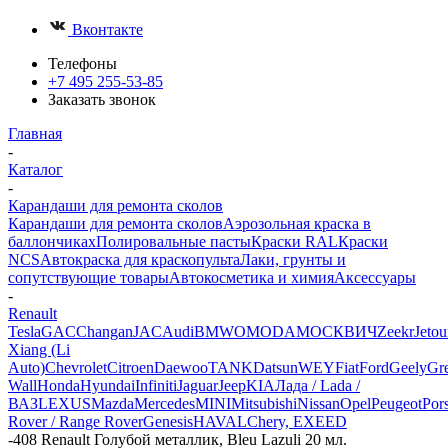
Вконтакте
Телефоны
+7 495 255-53-85
Заказать звонок
Главная
-
Каталог
-
Карандаши для ремонта сколов
Карандаши для ремонта сколов
Аэрозольная краска в
баллончиках
Полировальные пасты
Краски RAL
Краски
NCS
Автокраска для краскопульта
Лаки, грунты и
сопутствующие товары
Автокосметика и химия
Аксессуары
-
Renault
Tesla
GAC
Changan
JAC
Audi
BMW
OMODA
МОСКВИЧ
Zeekr
Jetou
Xiang (Li
Auto)
Chevrolet
Citroen
Daewoo
TANK
Datsun
WEY
Fiat
Ford
Geely
Gre
Wall
Honda
Hyundai
Infiniti
Jaguar
Jeep
KIA
Лада / Lada /
ВАЗ
LEXUS
Mazda
Mercedes
MINI
Mitsubishi
Nissan
Opel
Peugeot
Por
Rover / Range Rover
Genesis
HAVAL
Chery, EXEED
-
408 Renault Голубой металлик, Bleu Lazuli 20 мл.