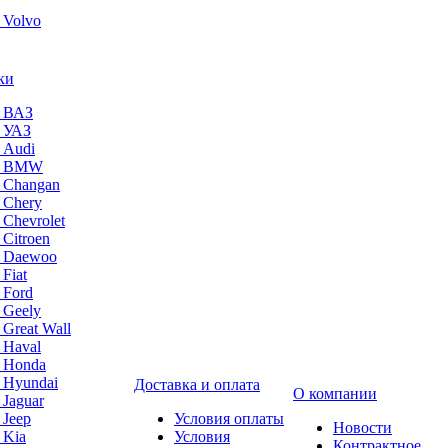
 Volvo
ки
а ВАЗ
а УАЗ
 Audi
на BMW
 Changan
 Chery
 Chevrolet
 Citroen
а Daewoo
Fiat
 Ford
 Geely
 Great Wall
 Haval
а Honda
 Hyundai
Доставка и оплата
О компании
 Jaguar
 Jeep
Условия оплаты
Новости
 Kia
Условия
Контрактное