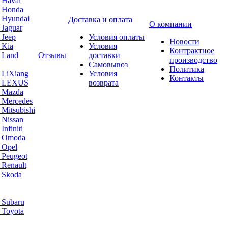
 Haval
а Honda
 Hyundai
Доставка и оплата
О компании
 Jaguar
 Jeep
Условия оплаты
Новости
 Kia
Условия
Контрактное
 Land
Отзывы
доставки
производство
Самовывоз
Политика
 LiXiang
Условия
Контакты
а LEXUS
возврата
а Mazda
 Mercedes
Mitsubishi
 Nissan
nfiniti
а Omoda
 Opel
 Peugeot
 Renault
 Skoda
 Subaru
 Toyota