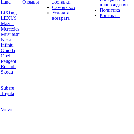
 Land
Отзывы
доставки
производство
Самовывоз
Политика
 LiXiang
Условия
Контакты
а LEXUS
возврата
а Mazda
 Mercedes
Mitsubishi
 Nissan
nfiniti
а Omoda
 Opel
 Peugeot
 Renault
 Skoda
 Subaru
 Toyota
 Volvo