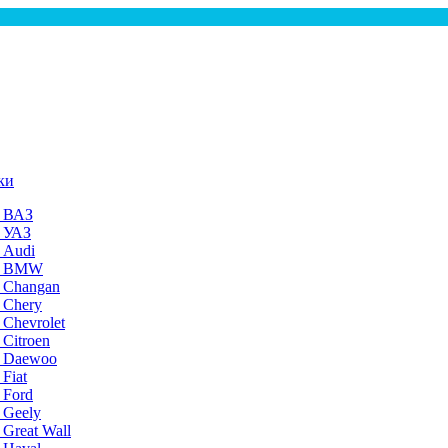
ки
а ВАЗ
а УАЗ
 Audi
на BMW
 Changan
 Chery
 Chevrolet
 Citroen
а Daewoo
Fiat
 Ford
 Geely
 Great Wall