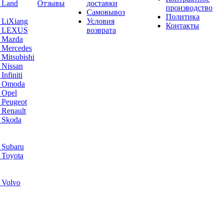
 Land
Отзывы
доставки
производство
Самовывоз
Политика
 LiXiang
Условия
Контакты
а LEXUS
возврата
а Mazda
 Mercedes
Mitsubishi
 Nissan
nfiniti
а Omoda
 Opel
 Peugeot
 Renault
 Skoda
 Subaru
 Toyota
 Volvo