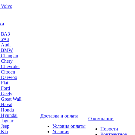
 Volvo
ки
а ВАЗ
а УАЗ
 Audi
на BMW
 Changan
 Chery
 Chevrolet
 Citroen
а Daewoo
Fiat
 Ford
 Geely
 Great Wall
 Haval
а Honda
 Hyundai
Доставка и оплата
О компании
 Jaguar
 Jeep
Условия оплаты
Новости
 Kia
Условия
Контрактное