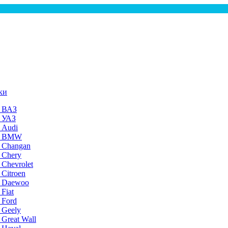
ки
а ВАЗ
а УАЗ
 Audi
на BMW
 Changan
 Chery
 Chevrolet
 Citroen
а Daewoo
Fiat
 Ford
 Geely
 Great Wall