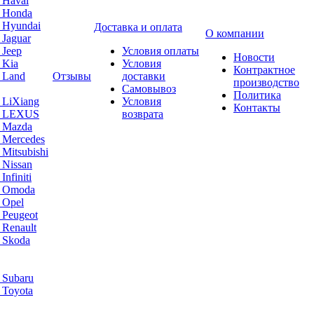
 Haval
а Honda
 Hyundai
Доставка и оплата
О компании
 Jaguar
 Jeep
Условия оплаты
Новости
 Kia
Условия
Контрактное
 Land
Отзывы
доставки
производство
Самовывоз
Политика
 LiXiang
Условия
Контакты
а LEXUS
возврата
а Mazda
 Mercedes
Mitsubishi
 Nissan
nfiniti
а Omoda
 Opel
 Peugeot
 Renault
 Skoda
 Subaru
 Toyota