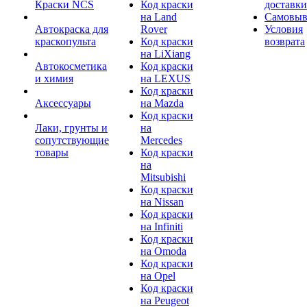
Краски NCS
Код краски
доставки
на Land
Самовыв
Автокраска для
Rover
Условия
краскопульта
Код краски
возврата
на LiXiang
Автокосметика
Код краски
и химия
на LEXUS
Код краски
Аксессуары
на Mazda
Код краски
Лаки, грунты и
на
сопутствующие
Mercedes
товары
Код краски
на
Mitsubishi
Код краски
на Nissan
Код краски
на Infiniti
Код краски
на Omoda
Код краски
на Opel
Код краски
на Peugeot