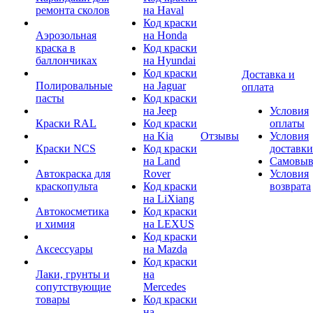
ремонта сколов
на Haval
Код краски
Аэрозольная
на Honda
краска в
Код краски
баллончиках
на Hyundai
Код краски
Доставка и
Полировальные
на Jaguar
оплата
пасты
Код краски
на Jeep
Условия
Краски RAL
Код краски
оплаты
на Kia
Отзывы
Условия
Краски NCS
Код краски
доставки
на Land
Самовыв
Автокраска для
Rover
Условия
краскопульта
Код краски
возврата
на LiXiang
Автокосметика
Код краски
и химия
на LEXUS
Код краски
Аксессуары
на Mazda
Код краски
Лаки, грунты и
на
сопутствующие
Mercedes
товары
Код краски
на