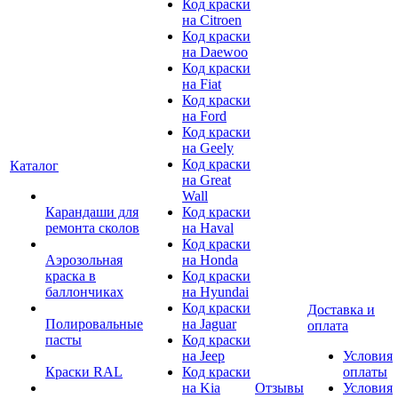
Код краски
на Citroen
Код краски
на Daewoo
Код краски
на Fiat
Код краски
на Ford
Код краски
на Geely
Код краски
Каталог
на Great
Wall
Карандаши для
Код краски
ремонта сколов
на Haval
Код краски
Аэрозольная
на Honda
краска в
Код краски
баллончиках
на Hyundai
Код краски
Доставка и
Полировальные
на Jaguar
оплата
пасты
Код краски
на Jeep
Условия
Краски RAL
Код краски
оплаты
на Kia
Отзывы
Условия