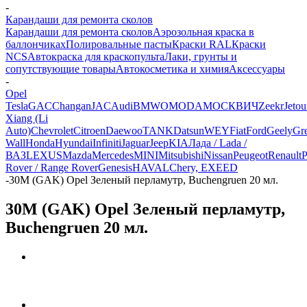
-
Карандаши для ремонта сколов
Карандаши для ремонта сколов
Аэрозольная краска в
баллончиках
Полировальные пасты
Краски RAL
Краски
NCS
Автокраска для краскопульта
Лаки, грунты и
сопутствующие товары
Автокосметика и химия
Аксессуары
-
Opel
Tesla
GAC
Changan
JAC
Audi
BMW
OMODA
МОСКВИЧ
Zeekr
Jetou
Xiang (Li
Auto)
Chevrolet
Citroen
Daewoo
TANK
Datsun
WEY
Fiat
Ford
Geely
Gre
Wall
Honda
Hyundai
Infiniti
Jaguar
Jeep
KIA
Лада / Lada /
ВАЗ
LEXUS
Mazda
Mercedes
MINI
Mitsubishi
Nissan
Peugeot
Renault
P
Rover / Range Rover
Genesis
HAVAL
Chery, EXEED
-
30M (GAK) Opel Зеленый перламутр, Buchengruen 20 мл.
30M (GAK) Opel Зеленый перламутр,
Buchengruen 20 мл.