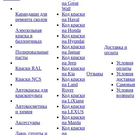
на Great
Wall
Карандаши для
Код краски
ремонта сколов
на Haval
Код краски
Аэрозольная
на Honda
краска в
Код краски
баллончиках
на Hyundai
Код краски
Доставка и
Полировальные
на Jaguar
оплата
пасты
Код краски
на Jeep
Условия
Краски RAL
Код краски
оплаты
на Kia
Отзывы
Условия
Краски NCS
Код краски
доставки
на Land
Самовыв
Автокраска для
Rover
Условия
краскопульта
Код краски
возврата
на LiXiang
Автокосметика
Код краски
и химия
на LEXUS
Код краски
Аксессуары
на Mazda
Код краски
Лаки, грунты и
на