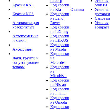
на Jeep
Условия
Краски RAL
Код краски
оплаты
на Kia
Отзывы
Условия
Краски NCS
Код краски
доставки
на Land
Самовыв
Автокраска для
Rover
Условия
краскопульта
Код краски
возврата
на LiXiang
Автокосметика
Код краски
и химия
на LEXUS
Код краски
Аксессуары
на Mazda
Код краски
Лаки, грунты и
на
сопутствующие
Mercedes
товары
Код краски
на
Mitsubishi
Код краски
на Nissan
Код краски
на Infiniti
Код краски
на Omoda
Код краски