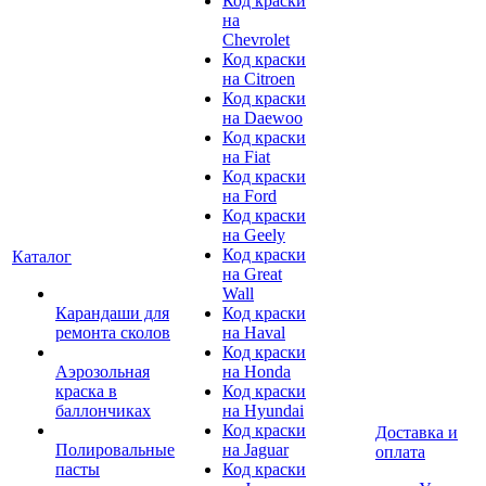
Код краски
на
Chevrolet
Код краски
на Citroen
Код краски
на Daewoo
Код краски
на Fiat
Код краски
на Ford
Код краски
на Geely
Код краски
Каталог
на Great
Wall
Карандаши для
Код краски
ремонта сколов
на Haval
Код краски
Аэрозольная
на Honda
краска в
Код краски
баллончиках
на Hyundai
Код краски
Доставка и
Полировальные
на Jaguar
оплата
пасты
Код краски