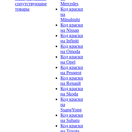
сопутствующие
Mercedes
товары
Код краски
на
Mitsubishi
Код краски
на Nissan
Код краски
на Infiniti
Код краски
на Omoda
Код краски
на Opel
Код краски
на Peugeot
Код краски
на Renault
Код краски
на Skoda
Код краски
на
SsangYong
Код краски
на Subaru
Код краски
на Toyota