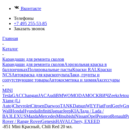
Вконтакте
Телефоны
+7 495 255-53-85
Заказать звонок
Главная
-
Каталог
-
Карандаши для ремонта сколов
Карандаши для ремонта сколов
Аэрозольная краска в
баллончиках
Полировальные пасты
Краски RAL
Краски
NCS
Автокраска для краскопульта
Лаки, грунты и
сопутствующие товары
Автокосметика и химия
Аксессуары
-
MINI
Tesla
GAC
Changan
JAC
Audi
BMW
OMODA
МОСКВИЧ
Zeekr
Jetou
Xiang (Li
Auto)
Chevrolet
Citroen
Daewoo
TANK
Datsun
WEY
Fiat
Ford
Geely
Gre
Wall
Honda
Hyundai
Infiniti
Jaguar
Jeep
KIA
Лада / Lada /
ВАЗ
LEXUS
Mazda
Mercedes
Mitsubishi
Nissan
Opel
Peugeot
Renault
P
Rover / Range Rover
Genesis
HAVAL
Chery, EXEED
-
851 Mini Красный, Chili Red 20 мл.