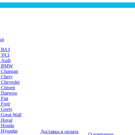
ки
а ВАЗ
а УАЗ
 Audi
на BMW
 Changan
 Chery
 Chevrolet
 Citroen
а Daewoo
Fiat
 Ford
 Geely
 Great Wall
 Haval
а Honda
 Hyundai
Доставка и оплата
О компании