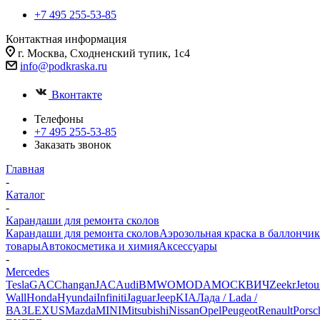
+7 495 255-53-85
Контактная информация
г. Москва, Сходненский тупик, 1с4
info@podkraska.ru
Вконтакте
Телефоны
+7 495 255-53-85
Заказать звонок
Главная
-
Каталог
-
Карандаши для ремонта сколов
Карандаши для ремонта сколов
Аэрозольная краска в баллончик
товары
Автокосметика и химия
Аксессуары
-
Mercedes
Tesla
GAC
Changan
JAC
Audi
BMW
OMODA
МОСКВИЧ
Zeekr
Jetou
Wall
Honda
Hyundai
Infiniti
Jaguar
Jeep
KIA
Лада / Lada /
ВАЗ
LEXUS
Mazda
MINI
Mitsubishi
Nissan
Opel
Peugeot
Renault
Porsc