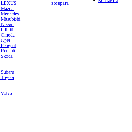
Контакты
а LEXUS
возврата
а Mazda
 Mercedes
Mitsubishi
 Nissan
nfiniti
а Omoda
 Opel
 Peugeot
 Renault
 Skoda
 Subaru
 Toyota
 Volvo