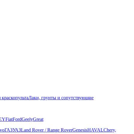
 краскопульта
Лаки, грунты и сопутствующие
EY
Fiat
Ford
Geely
Great
vo
ГАЗ
УАЗ
Land Rover / Range Rover
Genesis
HAVAL
Chery,