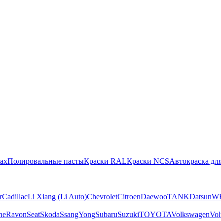
ах
Полировальные пасты
Краски RAL
Краски NCS
Автокраска для
r
Cadillac
Li Xiang (Li Auto)
Chevrolet
Citroen
Daewoo
TANK
Datsun
W
he
Ravon
Seat
Skoda
SsangYong
Subaru
Suzuki
TOYOTA
Volkswagen
Vol