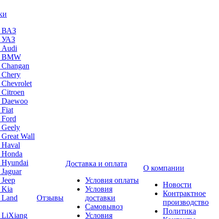
ки
а ВАЗ
а УАЗ
 Audi
на BMW
 Changan
 Chery
 Chevrolet
 Citroen
а Daewoo
Fiat
 Ford
 Geely
 Great Wall
 Haval
а Honda
 Hyundai
Доставка и оплата
О компании
 Jaguar
 Jeep
Условия оплаты
Новости
 Kia
Условия
Контрактное
 Land
Отзывы
доставки
производство
Самовывоз
Политика
 LiXiang
Условия