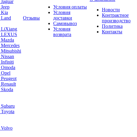
 Jaguar
 Jeep
Условия оплаты
Новости
 Kia
Условия
Контрактное
 Land
Отзывы
доставки
производство
Самовывоз
Политика
 LiXiang
Условия
Контакты
а LEXUS
возврата
а Mazda
 Mercedes
Mitsubishi
 Nissan
nfiniti
а Omoda
 Opel
 Peugeot
 Renault
 Skoda
 Subaru
 Toyota
 Volvo