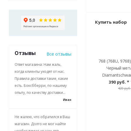
Купить набор
Отзывы
Все отзывы
768 (768U, 9768
Ответ магазина: Нам жаль,
Черный мет
когда клиенты уходят от нас.
Diamantschwar
Правила доставки такие, какие
390 руб.
* 
есть. Боксбберри, по нашему
420 руб.
опыту, по качеству доставки...
Иван
Не жалею, что обратился в Ваш
магазин. Долго не мог найти
необходимую краску для