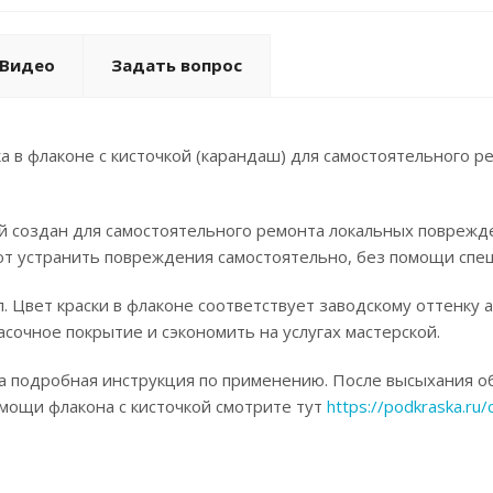
Видео
Задать вопрос
а в флаконе с кисточкой (карандаш) для самостоятельного 
ой создан для самостоятельного ремонта локальных поврежд
ют устранить повреждения самостоятельно, без помощи спец
. Цвет краски в флаконе соответствует заводскому оттенку 
асочное покрытие и сэкономить на услугах мастерской.
а подробная инструкция по применению. После высыхания об
омощи флакона с кисточкой смотрите тут
https://podkraska.ru/