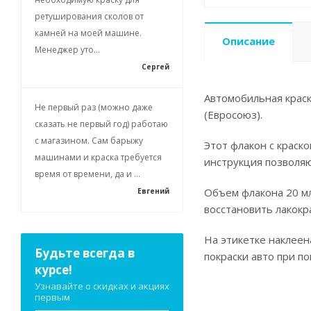
ретуширования сколов от
камней на моей машине.
Описание
Менеджер уто...
Сергей
Автомобильная краск
Не первый раз (можно даже
(Евросоюз).
сказать не первый год) работаю
с магазином. Сам барыжу
Этот флакон с краск
машинами и краска требуется
инструкция позволя
время от времени, да и ...
Объем флакона 20 мл
Евгений
восстановить лакокр
На этикетке наклеен
Будьте всегда в
покраски авто при п
курсе!
Узнавайте о скидках и акциях
первым