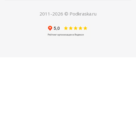
150
руб.
/шт
420
руб.
2011-2026 © Podkraska.ru
Экономия
270
руб.
ХИТ
РЕКОМЕНДУЕМ
04. Грунт по металлу автомобильный
Есть в наличии
250
руб.
/шт