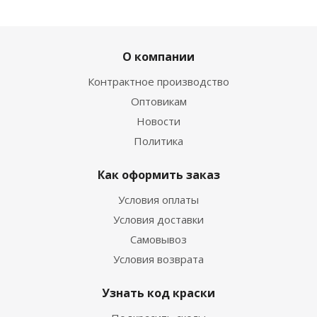
ХИТ
РЕКОМЕНДУЕМ
О компании
Контрактное производство
Оптовикам
Новости
Политика
02. Лак для подкраски сколов автомобиля 15 мл
Есть в наличии
Как оформить заказ
270
руб.
/шт
420
руб.
Условия оплаты
Экономия
150
руб.
Условия доставки
Самовывоз
Условия возврата
Узнать код краски