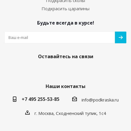
Подкрасить сколы
Подкрасить царапины
Будьте всегда в курсе!
05. Грунт по пластику (праймер) 20мл с кисточкой
Есть в наличии
250
руб.
/шт
Оставайтесь на связи
Наши контакты
+7 495 255-53-85
info@podkraska.ru
г. Москва, Сходненский тупик, 1с4
Средство для обезжиривания кузова
автомобиля. Флакон 20мл.
Есть в наличии