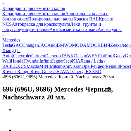
-
Карандаши для ремонта сколов
Карандаши для ремонта сколов
Аэрозольная краска в
баллончиках
Полировальные пасты
Краски RAL
Краски
NCS
Автокраска для краскопульта
Лаки, грунты и
сопутствующие товары
Автокосметика и химия
Аксессуары
-
Mercedes
Tesla
GAC
Changan
JAC
Audi
BMW
OMODA
МОСКВИЧ
Zeekr
Jetou
Xiang (Li
Auto)
Chevrolet
Citroen
Daewoo
TANK
Datsun
WEY
Fiat
Ford
Geely
Gre
Wall
Honda
Hyundai
Infiniti
Jaguar
Jeep
KIA
Лада / Lada /
ВАЗ
LEXUS
Mazda
MINI
Mitsubishi
Nissan
Opel
Peugeot
Renault
Porsc
Rover / Range Rover
Genesis
HAVAL
Chery, EXEED
-
696 (696U, 9696) Mercedes Черный, Nachtschwarz 20 мл.
696 (696U, 9696) Mercedes Черный,
Nachtschwarz 20 мл.