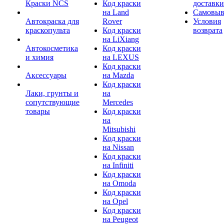
Краски NCS
Код краски
доставки
на Land
Самовыв
Автокраска для
Rover
Условия
краскопульта
Код краски
возврата
на LiXiang
Автокосметика
Код краски
и химия
на LEXUS
Код краски
Аксессуары
на Mazda
Код краски
Лаки, грунты и
на
сопутствующие
Mercedes
товары
Код краски
на
Mitsubishi
Код краски
на Nissan
Код краски
на Infiniti
Код краски
на Omoda
Код краски
на Opel
Код краски
на Peugeot