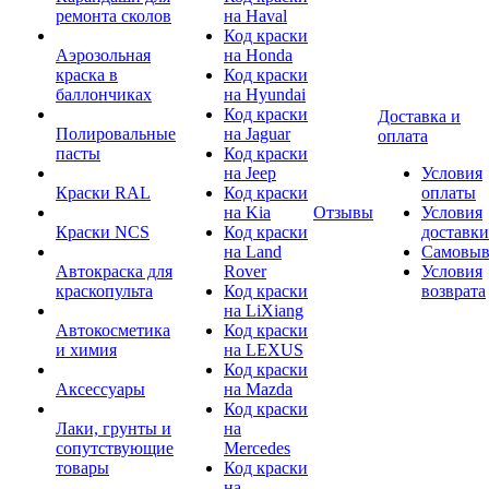
ремонта сколов
на Haval
Код краски
Аэрозольная
на Honda
краска в
Код краски
баллончиках
на Hyundai
Код краски
Доставка и
Полировальные
на Jaguar
оплата
пасты
Код краски
на Jeep
Условия
Краски RAL
Код краски
оплаты
на Kia
Отзывы
Условия
Краски NCS
Код краски
доставки
на Land
Самовыв
Автокраска для
Rover
Условия
краскопульта
Код краски
возврата
на LiXiang
Автокосметика
Код краски
и химия
на LEXUS
Код краски
Аксессуары
на Mazda
Код краски
Лаки, грунты и
на
сопутствующие
Mercedes
товары
Код краски
на