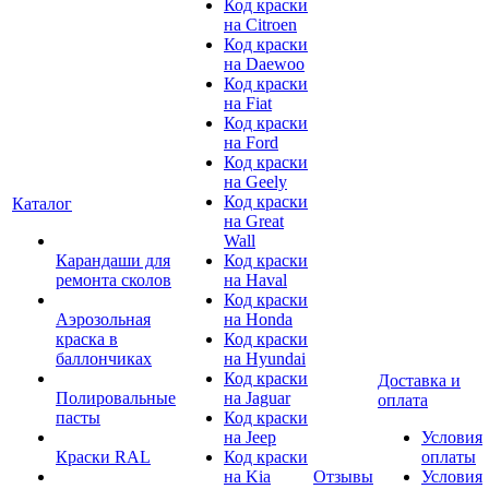
Код краски
на Citroen
Код краски
на Daewoo
Код краски
на Fiat
Код краски
на Ford
Код краски
на Geely
Код краски
Каталог
на Great
Wall
Карандаши для
Код краски
ремонта сколов
на Haval
Код краски
Аэрозольная
на Honda
краска в
Код краски
баллончиках
на Hyundai
Код краски
Доставка и
Полировальные
на Jaguar
оплата
пасты
Код краски
на Jeep
Условия
Краски RAL
Код краски
оплаты
на Kia
Отзывы
Условия