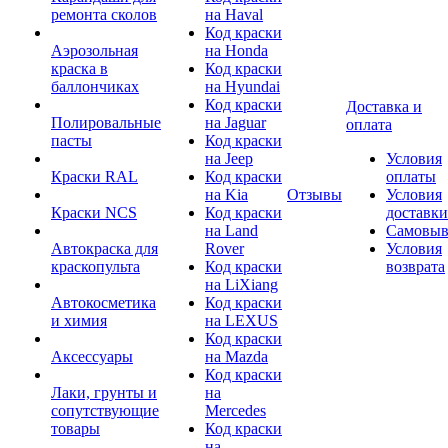
ремонта сколов
на Haval
Код краски
Аэрозольная
на Honda
краска в
Код краски
баллончиках
на Hyundai
Код краски
Доставка и
Полировальные
на Jaguar
оплата
пасты
Код краски
на Jeep
Условия
Краски RAL
Код краски
оплаты
на Kia
Отзывы
Условия
Краски NCS
Код краски
доставки
на Land
Самовыв
Автокраска для
Rover
Условия
краскопульта
Код краски
возврата
на LiXiang
Автокосметика
Код краски
и химия
на LEXUS
Код краски
Аксессуары
на Mazda
Код краски
Лаки, грунты и
на
сопутствующие
Mercedes
товары
Код краски
на