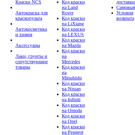
Краски NCS
Код краски
доставки
на Land
Самовыв
Автокраска для
Rover
Условия
краскопульта
Код краски
возврата
на LiXiang
Автокосметика
Код краски
и химия
на LEXUS
Код краски
Аксессуары
на Mazda
Код краски
Лаки, грунты и
на
сопутствующие
Mercedes
товары
Код краски
на
Mitsubishi
Код краски
на Nissan
Код краски
на Infiniti
Код краски
на Omoda
Код краски
на Opel
Код краски
на Peugeot