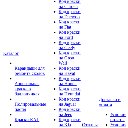
Код краски
на Citroen
Код краски
на Daewoo
Код краски
на Fiat
Код краски
на Ford
Код краски
на Geely
Код краски
Каталог
на Great
Wall
Карандаши для
Код краски
ремонта сколов
на Haval
Код краски
Аэрозольная
на Honda
краска в
Код краски
баллончиках
на Hyundai
Код краски
Доставка и
Полировальные
на Jaguar
оплата
пасты
Код краски
на Jeep
Условия
Краски RAL
Код краски
оплаты
на Kia
Отзывы
Условия