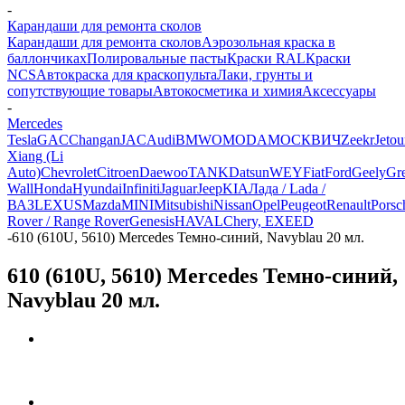
-
Карандаши для ремонта сколов
Карандаши для ремонта сколов
Аэрозольная краска в
баллончиках
Полировальные пасты
Краски RAL
Краски
NCS
Автокраска для краскопульта
Лаки, грунты и
сопутствующие товары
Автокосметика и химия
Аксессуары
-
Mercedes
Tesla
GAC
Changan
JAC
Audi
BMW
OMODA
МОСКВИЧ
Zeekr
Jetou
Xiang (Li
Auto)
Chevrolet
Citroen
Daewoo
TANK
Datsun
WEY
Fiat
Ford
Geely
Gre
Wall
Honda
Hyundai
Infiniti
Jaguar
Jeep
KIA
Лада / Lada /
ВАЗ
LEXUS
Mazda
MINI
Mitsubishi
Nissan
Opel
Peugeot
Renault
Porsc
Rover / Range Rover
Genesis
HAVAL
Chery, EXEED
-
610 (610U, 5610) Mercedes Темно-синий, Navyblau 20 мл.
610 (610U, 5610) Mercedes Темно-синий,
Navyblau 20 мл.