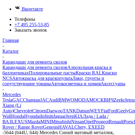
Вконтакте
Телефоны
+7 495 255-53-85
Заказать звонок
Главная
-
Каталог
-
Карандаши для ремонта сколов
Карандаши для ремонта сколов
Аэрозольная краска в
баллончиках
Полировальные пасты
Краски RAL
Краски
NCS
Автокраска для краскопульта
Лаки, грунты и
сопутствующие товары
Автокосметика и химия
Аксессуары
-
Mercedes
Tesla
GAC
Changan
JAC
Audi
BMW
OMODA
МОСКВИЧ
Zeekr
Jetou
Xiang (Li
Auto)
Chevrolet
Citroen
Daewoo
TANK
Datsun
WEY
Fiat
Ford
Geely
Gre
Wall
Honda
Hyundai
Infiniti
Jaguar
Jeep
KIA
Лада / Lada /
ВАЗ
LEXUS
Mazda
MINI
Mitsubishi
Nissan
Opel
Peugeot
Renault
Porsc
Rover / Range Rover
Genesis
HAVAL
Chery, EXEED
-
5644 (644U, 644) Mercedes Синий матовый металлик,