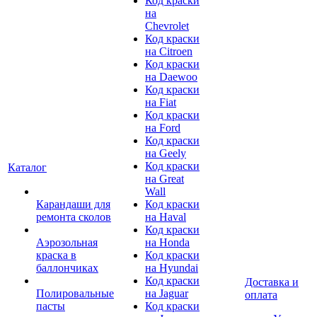
Код краски
на
Chevrolet
Код краски
на Citroen
Код краски
на Daewoo
Код краски
на Fiat
Код краски
на Ford
Код краски
на Geely
Код краски
Каталог
на Great
Wall
Карандаши для
Код краски
ремонта сколов
на Haval
Код краски
Аэрозольная
на Honda
краска в
Код краски
баллончиках
на Hyundai
Код краски
Доставка и
Полировальные
на Jaguar
оплата
пасты
Код краски