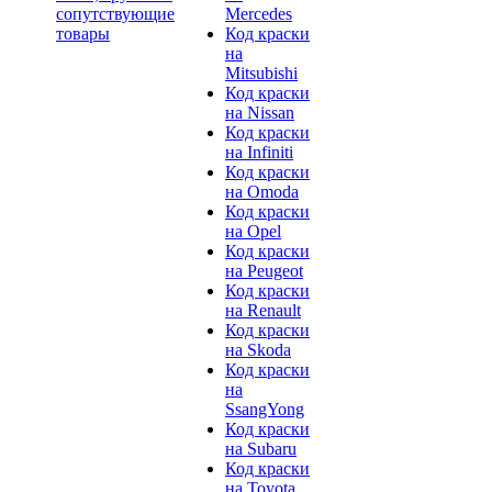
сопутствующие
Mercedes
товары
Код краски
на
Mitsubishi
Код краски
на Nissan
Код краски
на Infiniti
Код краски
на Omoda
Код краски
на Opel
Код краски
на Peugeot
Код краски
на Renault
Код краски
на Skoda
Код краски
на
SsangYong
Код краски
на Subaru
Код краски
на Toyota