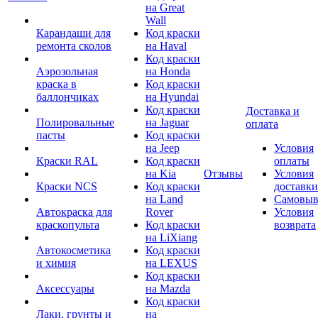
на Great
Wall
Карандаши для
Код краски
ремонта сколов
на Haval
Код краски
Аэрозольная
на Honda
краска в
Код краски
баллончиках
на Hyundai
Код краски
Доставка и
Полировальные
на Jaguar
оплата
пасты
Код краски
на Jeep
Условия
Краски RAL
Код краски
оплаты
на Kia
Отзывы
Условия
Краски NCS
Код краски
доставки
на Land
Самовыв
Автокраска для
Rover
Условия
краскопульта
Код краски
возврата
на LiXiang
Автокосметика
Код краски
и химия
на LEXUS
Код краски
Аксессуары
на Mazda
Код краски
Лаки, грунты и
на