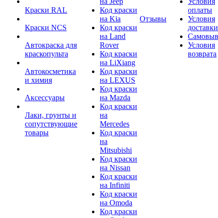
на Jeep
Условия
Краски RAL
Код краски
оплаты
на Kia
Отзывы
Условия
Краски NCS
Код краски
доставки
на Land
Самовыв
Автокраска для
Rover
Условия
краскопульта
Код краски
возврата
на LiXiang
Автокосметика
Код краски
и химия
на LEXUS
Код краски
Аксессуары
на Mazda
Код краски
Лаки, грунты и
на
сопутствующие
Mercedes
товары
Код краски
на
Mitsubishi
Код краски
на Nissan
Код краски
на Infiniti
Код краски
на Omoda
Код краски