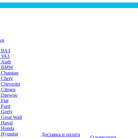
ки
а ВАЗ
а УАЗ
 Audi
на BMW
 Changan
 Chery
 Chevrolet
 Citroen
а Daewoo
Fiat
 Ford
 Geely
 Great Wall
 Haval
а Honda
 Hyundai
Доставка и оплата
О компании