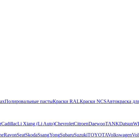
ах
Полировальные пасты
Краски RAL
Краски NCS
Автокраска для
r
Cadillac
Li Xiang (Li Auto)
Chevrolet
Citroen
Daewoo
TANK
Datsun
W
he
Ravon
Seat
Skoda
SsangYong
Subaru
Suzuki
TOYOTA
Volkswagen
Vol